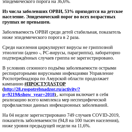
эпидемического порога на 36,6%.
Из числа заболевших ОРВИ, 53% приходится на детское
население. Эпидемический порог во всех возрастных
группах не превышен.
Заболеваемость ОРВИ среди детей стабильная, показатель
ниже эпидемического порога в 2 раза.
Среди населения циркулируют вирусы не гриппозной
этиологии (адено -, РС-вирусы, парагриппа), лабораторно
подтверждённых случаев гриппа не зарегистрировано.
В условиях сезонного подъёма заболеваемости острыми
респираторными вирусными инфекциями Управление
Роспотребнадзора по Амурской области продолжает
кампанию
#ПРОСТУДА
STOP
(
http://28.rospotrebnadzor.ru/activity/?
p=9219&show_year=2018
)
, которая включает в себя
реализацию всего комплекса мер неспецифической
профилактики данных инфекционных заболеваний.
На 04 неделе зарегистрировано 749 случаев
COVID
-2019,
показатель заболеваемости (94,8 на 100 тысяч населения),
ниже уровня предыдущей недели на 11,6%.