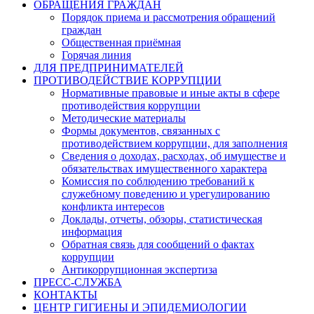
ОБРАЩЕНИЯ ГРАЖДАН
Порядок приема и рассмотрения обращений
граждан
Общественная приёмная
Горячая линия
ДЛЯ ПРЕДПРИНИМАТЕЛЕЙ
ПРОТИВОДЕЙСТВИЕ КОРРУПЦИИ
Нормативные правовые и иные акты в сфере
противодействия коррупции
Методические материалы
Формы документов, связанных с
противодействием коррупции, для заполнения
Сведения о доходах, расходах, об имуществе и
обязательствах имущественного характера
Комиссия по соблюдению требований к
служебному поведению и урегулированию
конфликта интересов
Доклады, отчеты, обзоры, статистическая
информация
Обратная связь для сообщений о фактах
коррупции
Антикоррупционная экспертиза
ПРЕСС-СЛУЖБА
КОНТАКТЫ
ЦЕНТР ГИГИЕНЫ И ЭПИДЕМИОЛОГИИ