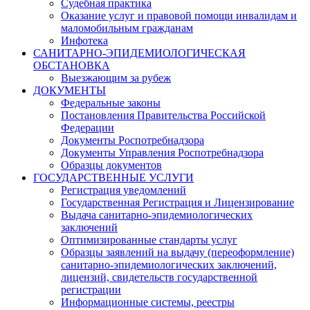
Судебная практика
Оказание услуг и правовой помощи инвалидам и
маломобильным гражданам
Инфотека
САНИТАРНО-ЭПИДЕМИОЛОГИЧЕСКАЯ
ОБСТАНОВКА
Выезжающим за рубеж
ДОКУМЕНТЫ
Федеральные законы
Постановления Правительства Российской
Федерации
Документы Роспотребнадзора
Документы Управления Роспотребнадзора
Образцы документов
ГОСУДАРСТВЕННЫЕ УСЛУГИ
Регистрация уведомлений
Государственная Регистрация и Лицензирование
Выдача санитарно-эпидемиологических
заключений
Оптимизированные стандарты услуг
Образцы заявлений на выдачу (переоформление)
санитарно-эпидемиологических заключений,
лицензий, свидетельств государственной
регистрации
Информационные системы, реестры