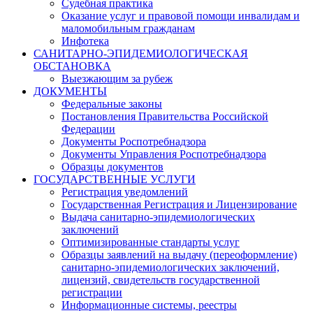
Судебная практика
Оказание услуг и правовой помощи инвалидам и
маломобильным гражданам
Инфотека
САНИТАРНО-ЭПИДЕМИОЛОГИЧЕСКАЯ
ОБСТАНОВКА
Выезжающим за рубеж
ДОКУМЕНТЫ
Федеральные законы
Постановления Правительства Российской
Федерации
Документы Роспотребнадзора
Документы Управления Роспотребнадзора
Образцы документов
ГОСУДАРСТВЕННЫЕ УСЛУГИ
Регистрация уведомлений
Государственная Регистрация и Лицензирование
Выдача санитарно-эпидемиологических
заключений
Оптимизированные стандарты услуг
Образцы заявлений на выдачу (переоформление)
санитарно-эпидемиологических заключений,
лицензий, свидетельств государственной
регистрации
Информационные системы, реестры