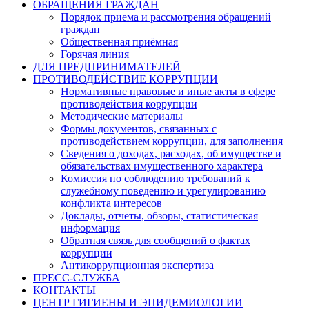
ОБРАЩЕНИЯ ГРАЖДАН
Порядок приема и рассмотрения обращений
граждан
Общественная приёмная
Горячая линия
ДЛЯ ПРЕДПРИНИМАТЕЛЕЙ
ПРОТИВОДЕЙСТВИЕ КОРРУПЦИИ
Нормативные правовые и иные акты в сфере
противодействия коррупции
Методические материалы
Формы документов, связанных с
противодействием коррупции, для заполнения
Сведения о доходах, расходах, об имуществе и
обязательствах имущественного характера
Комиссия по соблюдению требований к
служебному поведению и урегулированию
конфликта интересов
Доклады, отчеты, обзоры, статистическая
информация
Обратная связь для сообщений о фактах
коррупции
Антикоррупционная экспертиза
ПРЕСС-СЛУЖБА
КОНТАКТЫ
ЦЕНТР ГИГИЕНЫ И ЭПИДЕМИОЛОГИИ