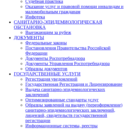
Судебная практика
Оказание услуг и правовой помощи инвалидам и
маломобильным гражданам
Инфотека
САНИТАРНО-ЭПИДЕМИОЛОГИЧЕСКАЯ
ОБСТАНОВКА
Выезжающим за рубеж
ДОКУМЕНТЫ
Федеральные законы
Постановления Правительства Российской
Федерации
Документы Роспотребнадзора
Документы Управления Роспотребнадзора
Образцы документов
ГОСУДАРСТВЕННЫЕ УСЛУГИ
Регистрация уведомлений
Государственная Регистрация и Лицензирование
Выдача санитарно-эпидемиологических
заключений
Оптимизированные стандарты услуг
Образцы заявлений на выдачу (переоформление)
санитарно-эпидемиологических заключений,
лицензий, свидетельств государственной
регистрации
Информационные системы, реестры