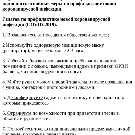
выполнять основные меры по профилактике новой
коронавирусной инфекции
.
7 шагов по профилактике новой коронавирусной
инфекции (
COVID
-2019).
1.
Воздержитесь
от посещения общественных мест;
2
Используйте
одноразовую медицинскую маску
(респиратор), меняя ее каждые 2-3 часа.
3.
Избегайте
близких контактов и пребывания в одном
помещении с людьми, имеющими видимые признаки ОРВИ
(кашель, чихание, выделения из носа).
4.
Мойте р
уки с мылом и водой тщательно после возвращения
с улицы, контактов с посторонними людьми.
5.
Дезинфицируйте
гаджеты, оргтехнику и поверхности, к
которым прикасаетесь.
6.
Ограничьте
по возможности при приветствии тесные
объятия и рукопожатия.
7.
Пользуйтесь
только индивидуальными предметами личной
гигиены (полотенце, зубная щетка)