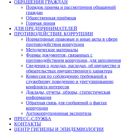
ОБРАЩЕНИЯ ГРАЖДАН
Порядок приема и рассмотрения обращений
граждан
Общественная приёмная
Горячая линия
ДЛЯ ПРЕДПРИНИМАТЕЛЕЙ
ПРОТИВОДЕЙСТВИЕ КОРРУПЦИИ
Нормативные правовые и иные акты в сфере
противодействия коррупции
Методические материалы
Формы документов, связанных с
противодействием коррупции, для заполнения
Сведения о доходах, расходах, об имуществе и
обязательствах имущественного характера
Комиссия по соблюдению требований к
служебному поведению и урегулированию
конфликта интересов
Доклады, отчеты, обзоры, статистическая
информация
Обратная связь для сообщений о фактах
коррупции
Антикоррупционная экспертиза
ПРЕСС-СЛУЖБА
КОНТАКТЫ
ЦЕНТР ГИГИЕНЫ И ЭПИДЕМИОЛОГИИ