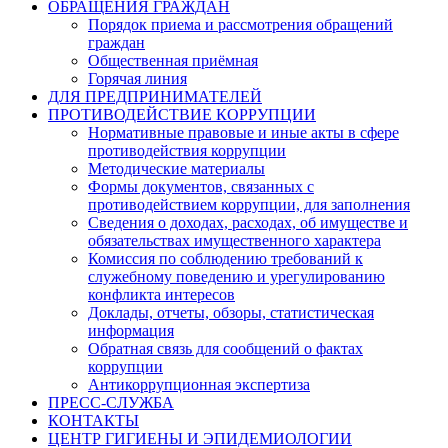
ОБРАЩЕНИЯ ГРАЖДАН
Порядок приема и рассмотрения обращений
граждан
Общественная приёмная
Горячая линия
ДЛЯ ПРЕДПРИНИМАТЕЛЕЙ
ПРОТИВОДЕЙСТВИЕ КОРРУПЦИИ
Нормативные правовые и иные акты в сфере
противодействия коррупции
Методические материалы
Формы документов, связанных с
противодействием коррупции, для заполнения
Сведения о доходах, расходах, об имуществе и
обязательствах имущественного характера
Комиссия по соблюдению требований к
служебному поведению и урегулированию
конфликта интересов
Доклады, отчеты, обзоры, статистическая
информация
Обратная связь для сообщений о фактах
коррупции
Антикоррупционная экспертиза
ПРЕСС-СЛУЖБА
КОНТАКТЫ
ЦЕНТР ГИГИЕНЫ И ЭПИДЕМИОЛОГИИ