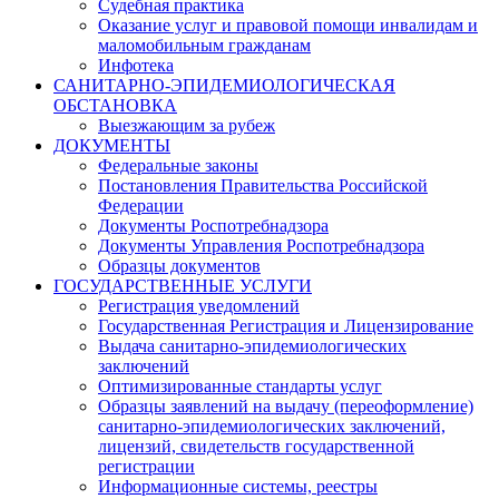
Судебная практика
Оказание услуг и правовой помощи инвалидам и
маломобильным гражданам
Инфотека
САНИТАРНО-ЭПИДЕМИОЛОГИЧЕСКАЯ
ОБСТАНОВКА
Выезжающим за рубеж
ДОКУМЕНТЫ
Федеральные законы
Постановления Правительства Российской
Федерации
Документы Роспотребнадзора
Документы Управления Роспотребнадзора
Образцы документов
ГОСУДАРСТВЕННЫЕ УСЛУГИ
Регистрация уведомлений
Государственная Регистрация и Лицензирование
Выдача санитарно-эпидемиологических
заключений
Оптимизированные стандарты услуг
Образцы заявлений на выдачу (переоформление)
санитарно-эпидемиологических заключений,
лицензий, свидетельств государственной
регистрации
Информационные системы, реестры