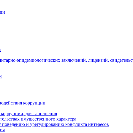
ции
й
нитарно-эпидемиологических заключений, лицензий, свидетельс
н
водействия коррупции
 коррупции, для заполнения
ательствах имущественного характера
 поведению и урегулированию конфликта интересов
ция