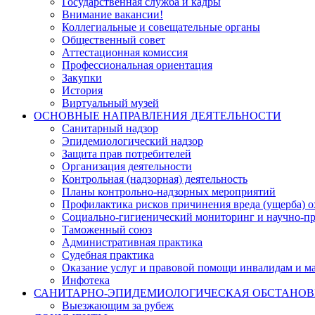
Государственная служба и кадры
Внимание вакансии!
Коллегиальные и совещательные органы
Общественный совет
Аттестационная комиссия
Профессиональная ориентация
Закупки
История
Виртуальный музей
ОСНОВНЫЕ НАПРАВЛЕНИЯ ДЕЯТЕЛЬНОСТИ
Санитарный надзор
Эпидемиологический надзор
Защита прав потребителей
Организация деятельности
Контрольная (надзорная) деятельность
Планы контрольно-надзорных мероприятий
Профилактика рисков причинения вреда (ущерба) 
Социально-гигиенический мониторинг и научно-пр
Таможенный союз
Административная практика
Судебная практика
Оказание услуг и правовой помощи инвалидам и 
Инфотека
САНИТАРНО-ЭПИДЕМИОЛОГИЧЕСКАЯ ОБСТАНО
Выезжающим за рубеж