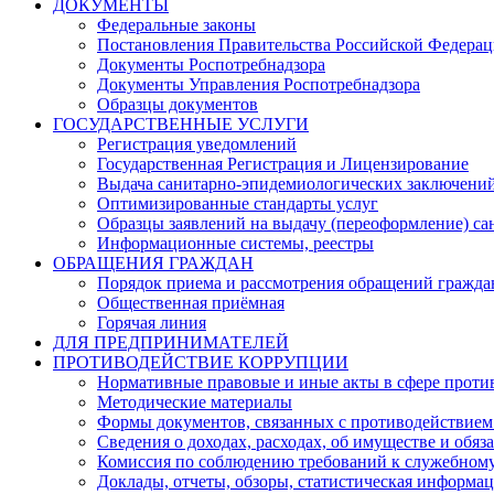
ДОКУМЕНТЫ
Федеральные законы
Постановления Правительства Российской Федера
Документы Роспотребнадзора
Документы Управления Роспотребнадзора
Образцы документов
ГОСУДАРСТВЕННЫЕ УСЛУГИ
Регистрация уведомлений
Государственная Регистрация и Лицензирование
Выдача санитарно-эпидемиологических заключени
Оптимизированные стандарты услуг
Образцы заявлений на выдачу (переоформление) са
Информационные системы, реестры
ОБРАЩЕНИЯ ГРАЖДАН
Порядок приема и рассмотрения обращений гражда
Общественная приёмная
Горячая линия
ДЛЯ ПРЕДПРИНИМАТЕЛЕЙ
ПРОТИВОДЕЙСТВИЕ КОРРУПЦИИ
Нормативные правовые и иные акты в сфере проти
Методические материалы
Формы документов, связанных с противодействием
Сведения о доходах, расходах, об имуществе и обяз
Комиссия по соблюдению требований к служебному
Доклады, отчеты, обзоры, статистическая информа