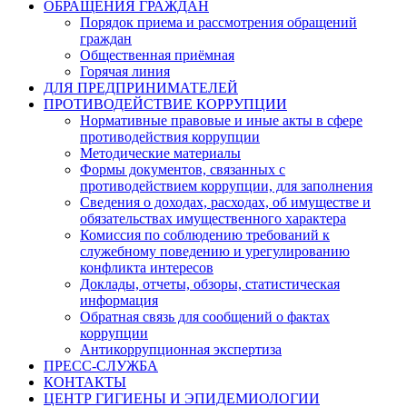
ОБРАЩЕНИЯ ГРАЖДАН
Порядок приема и рассмотрения обращений
граждан
Общественная приёмная
Горячая линия
ДЛЯ ПРЕДПРИНИМАТЕЛЕЙ
ПРОТИВОДЕЙСТВИЕ КОРРУПЦИИ
Нормативные правовые и иные акты в сфере
противодействия коррупции
Методические материалы
Формы документов, связанных с
противодействием коррупции, для заполнения
Сведения о доходах, расходах, об имуществе и
обязательствах имущественного характера
Комиссия по соблюдению требований к
служебному поведению и урегулированию
конфликта интересов
Доклады, отчеты, обзоры, статистическая
информация
Обратная связь для сообщений о фактах
коррупции
Антикоррупционная экспертиза
ПРЕСС-СЛУЖБА
КОНТАКТЫ
ЦЕНТР ГИГИЕНЫ И ЭПИДЕМИОЛОГИИ