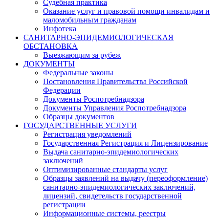
Судебная практика
Оказание услуг и правовой помощи инвалидам и
маломобильным гражданам
Инфотека
САНИТАРНО-ЭПИДЕМИОЛОГИЧЕСКАЯ
ОБСТАНОВКА
Выезжающим за рубеж
ДОКУМЕНТЫ
Федеральные законы
Постановления Правительства Российской
Федерации
Документы Роспотребнадзора
Документы Управления Роспотребнадзора
Образцы документов
ГОСУДАРСТВЕННЫЕ УСЛУГИ
Регистрация уведомлений
Государственная Регистрация и Лицензирование
Выдача санитарно-эпидемиологических
заключений
Оптимизированные стандарты услуг
Образцы заявлений на выдачу (переоформление)
санитарно-эпидемиологических заключений,
лицензий, свидетельств государственной
регистрации
Информационные системы, реестры