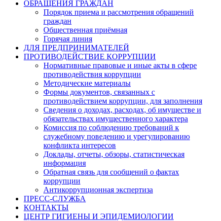
ОБРАЩЕНИЯ ГРАЖДАН
Порядок приема и рассмотрения обращений
граждан
Общественная приёмная
Горячая линия
ДЛЯ ПРЕДПРИНИМАТЕЛЕЙ
ПРОТИВОДЕЙСТВИЕ КОРРУПЦИИ
Нормативные правовые и иные акты в сфере
противодействия коррупции
Методические материалы
Формы документов, связанных с
противодействием коррупции, для заполнения
Сведения о доходах, расходах, об имуществе и
обязательствах имущественного характера
Комиссия по соблюдению требований к
служебному поведению и урегулированию
конфликта интересов
Доклады, отчеты, обзоры, статистическая
информация
Обратная связь для сообщений о фактах
коррупции
Антикоррупционная экспертиза
ПРЕСС-СЛУЖБА
КОНТАКТЫ
ЦЕНТР ГИГИЕНЫ И ЭПИДЕМИОЛОГИИ