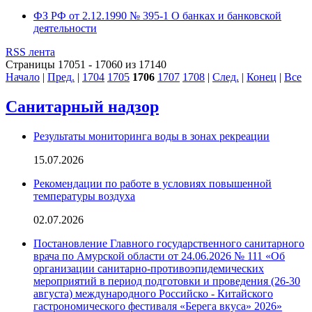
ФЗ РФ от 2.12.1990 № 395-1 О банках и банковской
деятельности
RSS лента
Страницы 17051 - 17060 из 17140
Начало
|
Пред.
|
1704
1705
1706
1707
1708
|
След.
|
Конец
|
Все
Санитарный надзор
Результаты мониторинга воды в зонах рекреации
15.07.2026
Рекомендации по работе в условиях повышенной
температуры воздуха
02.07.2026
Постановление Главного государственного санитарного
врача по Амурской области от 24.06.2026 № 111 «Об
организации санитарно-противоэпидемических
мероприятий в период подготовки и проведения (26-30
августа) международного Российско - Китайского
гастрономического фестиваля «Берега вкуса» 2026»