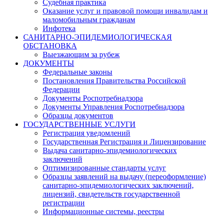
Судебная практика
Оказание услуг и правовой помощи инвалидам и
маломобильным гражданам
Инфотека
САНИТАРНО-ЭПИДЕМИОЛОГИЧЕСКАЯ
ОБСТАНОВКА
Выезжающим за рубеж
ДОКУМЕНТЫ
Федеральные законы
Постановления Правительства Российской
Федерации
Документы Роспотребнадзора
Документы Управления Роспотребнадзора
Образцы документов
ГОСУДАРСТВЕННЫЕ УСЛУГИ
Регистрация уведомлений
Государственная Регистрация и Лицензирование
Выдача санитарно-эпидемиологических
заключений
Оптимизированные стандарты услуг
Образцы заявлений на выдачу (переоформление)
санитарно-эпидемиологических заключений,
лицензий, свидетельств государственной
регистрации
Информационные системы, реестры