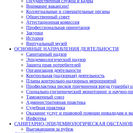
Государственная служба и кадры
Внимание вакансии!
Коллегиальные и совещательные органы
Общественный совет
Аттестационная комиссия
Профессиональная ориентация
Закупки
История
Виртуальный музей
ОСНОВНЫЕ НАПРАВЛЕНИЯ ДЕЯТЕЛЬНОСТИ
Санитарный надзор
Эпидемиологический надзор
Защита прав потребителей
Организация деятельности
Контрольная (надзорная) деятельность
Планы контрольно-надзорных мероприятий
Профилактика рисков причинения вреда (ущерба) 
Социально-гигиенический мониторинг и научно-пр
Таможенный союз
Административная практика
Судебная практика
Оказание услуг и правовой помощи инвалидам и 
Инфотека
САНИТАРНО-ЭПИДЕМИОЛОГИЧЕСКАЯ ОБСТАНО
Выезжающим за рубеж