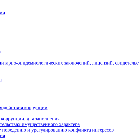
ции
й
нитарно-эпидемиологических заключений, лицензий, свидетельс
н
водействия коррупции
 коррупции, для заполнения
ательствах имущественного характера
 поведению и урегулированию конфликта интересов
ция