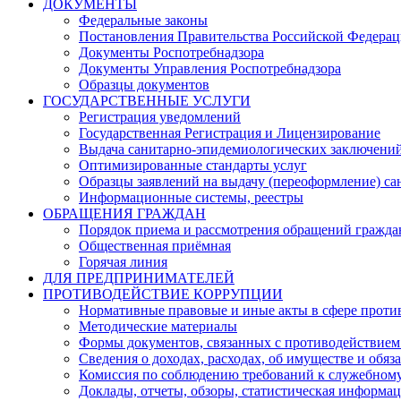
ДОКУМЕНТЫ
Федеральные законы
Постановления Правительства Российской Федера
Документы Роспотребнадзора
Документы Управления Роспотребнадзора
Образцы документов
ГОСУДАРСТВЕННЫЕ УСЛУГИ
Регистрация уведомлений
Государственная Регистрация и Лицензирование
Выдача санитарно-эпидемиологических заключени
Оптимизированные стандарты услуг
Образцы заявлений на выдачу (переоформление) са
Информационные системы, реестры
ОБРАЩЕНИЯ ГРАЖДАН
Порядок приема и рассмотрения обращений гражда
Общественная приёмная
Горячая линия
ДЛЯ ПРЕДПРИНИМАТЕЛЕЙ
ПРОТИВОДЕЙСТВИЕ КОРРУПЦИИ
Нормативные правовые и иные акты в сфере проти
Методические материалы
Формы документов, связанных с противодействием
Сведения о доходах, расходах, об имуществе и обяз
Комиссия по соблюдению требований к служебному
Доклады, отчеты, обзоры, статистическая информа