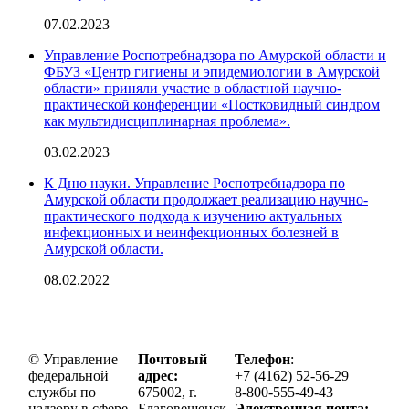
07.02.2023
Управление Роспотребнадзора по Амурской области и
ФБУЗ «Центр гигиены и эпидемиологии в Амурской
области» приняли участие в областной научно-
практической конференции «Постковидный синдром
как мультидисциплинарная проблема».
03.02.2023
К Дню науки. Управление Роспотребнадзора по
Амурской области продолжает реализацию научно-
практического подхода к изучению актуальных
инфекционных и неинфекционных болезней в
Амурской области.
08.02.2022
© Управление
Почтовый
Телефон
:
федеральной
адрес:
+7 (4162) 52-56-29
службы по
675002, г.
8-800-555-49-43
надзору в сфере
Благовещенск,
Электронная почта: