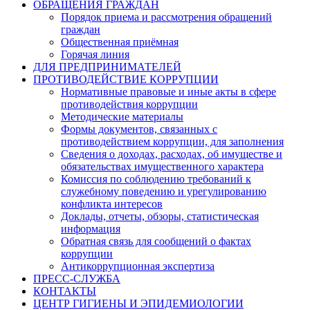
ОБРАЩЕНИЯ ГРАЖДАН
Порядок приема и рассмотрения обращений
граждан
Общественная приёмная
Горячая линия
ДЛЯ ПРЕДПРИНИМАТЕЛЕЙ
ПРОТИВОДЕЙСТВИЕ КОРРУПЦИИ
Нормативные правовые и иные акты в сфере
противодействия коррупции
Методические материалы
Формы документов, связанных с
противодействием коррупции, для заполнения
Сведения о доходах, расходах, об имуществе и
обязательствах имущественного характера
Комиссия по соблюдению требований к
служебному поведению и урегулированию
конфликта интересов
Доклады, отчеты, обзоры, статистическая
информация
Обратная связь для сообщений о фактах
коррупции
Антикоррупционная экспертиза
ПРЕСС-СЛУЖБА
КОНТАКТЫ
ЦЕНТР ГИГИЕНЫ И ЭПИДЕМИОЛОГИИ