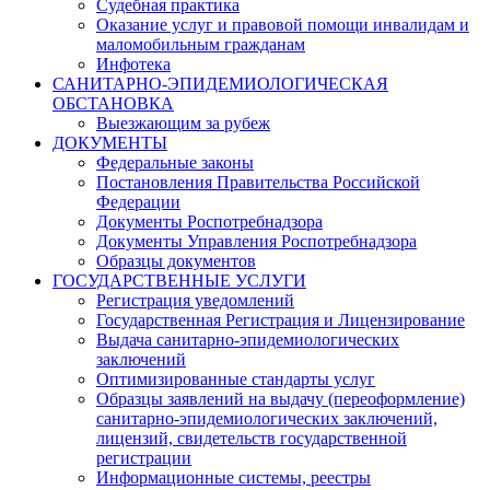
Судебная практика
Оказание услуг и правовой помощи инвалидам и
маломобильным гражданам
Инфотека
САНИТАРНО-ЭПИДЕМИОЛОГИЧЕСКАЯ
ОБСТАНОВКА
Выезжающим за рубеж
ДОКУМЕНТЫ
Федеральные законы
Постановления Правительства Российской
Федерации
Документы Роспотребнадзора
Документы Управления Роспотребнадзора
Образцы документов
ГОСУДАРСТВЕННЫЕ УСЛУГИ
Регистрация уведомлений
Государственная Регистрация и Лицензирование
Выдача санитарно-эпидемиологических
заключений
Оптимизированные стандарты услуг
Образцы заявлений на выдачу (переоформление)
санитарно-эпидемиологических заключений,
лицензий, свидетельств государственной
регистрации
Информационные системы, реестры