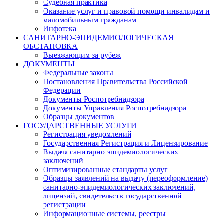
Судебная практика
Оказание услуг и правовой помощи инвалидам и
маломобильным гражданам
Инфотека
САНИТАРНО-ЭПИДЕМИОЛОГИЧЕСКАЯ
ОБСТАНОВКА
Выезжающим за рубеж
ДОКУМЕНТЫ
Федеральные законы
Постановления Правительства Российской
Федерации
Документы Роспотребнадзора
Документы Управления Роспотребнадзора
Образцы документов
ГОСУДАРСТВЕННЫЕ УСЛУГИ
Регистрация уведомлений
Государственная Регистрация и Лицензирование
Выдача санитарно-эпидемиологических
заключений
Оптимизированные стандарты услуг
Образцы заявлений на выдачу (переоформление)
санитарно-эпидемиологических заключений,
лицензий, свидетельств государственной
регистрации
Информационные системы, реестры