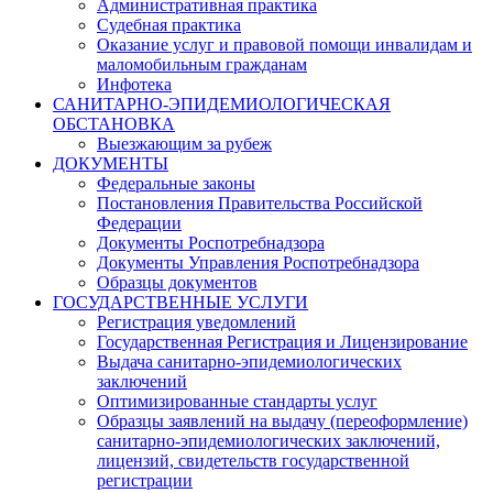
Административная практика
Судебная практика
Оказание услуг и правовой помощи инвалидам и
маломобильным гражданам
Инфотека
САНИТАРНО-ЭПИДЕМИОЛОГИЧЕСКАЯ
ОБСТАНОВКА
Выезжающим за рубеж
ДОКУМЕНТЫ
Федеральные законы
Постановления Правительства Российской
Федерации
Документы Роспотребнадзора
Документы Управления Роспотребнадзора
Образцы документов
ГОСУДАРСТВЕННЫЕ УСЛУГИ
Регистрация уведомлений
Государственная Регистрация и Лицензирование
Выдача санитарно-эпидемиологических
заключений
Оптимизированные стандарты услуг
Образцы заявлений на выдачу (переоформление)
санитарно-эпидемиологических заключений,
лицензий, свидетельств государственной
регистрации