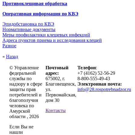
Противоклещивая обработка
Оперативная информация по КВЭ
Эпидобстановка по КВЭ
Нормативные документы
Меры профилактики клещевых инфекций
Адреса пунктов приема и исследования клещей
Разное
«
Назад
© Управление
Почтовый
Телефон
:
федеральной
адрес:
+7 (4162) 52-56-29
службы по
675002, г.
8-800-555-49-43
надзору в сфере
Благовещенск,
Электронная почта:
защиты прав
ул.
info@28.rospotrebnadzor.ru
потребителей и
Первомайская,
благополучия
дом 30
человека по
Контакты
Амурской
области , 2026
Если Вы не
нашли