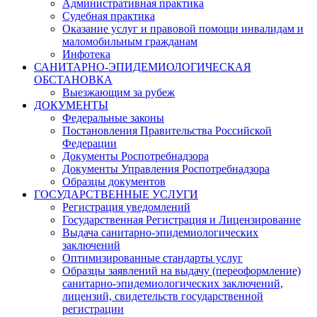
Административная практика
Судебная практика
Оказание услуг и правовой помощи инвалидам и
маломобильным гражданам
Инфотека
САНИТАРНО-ЭПИДЕМИОЛОГИЧЕСКАЯ
ОБСТАНОВКА
Выезжающим за рубеж
ДОКУМЕНТЫ
Федеральные законы
Постановления Правительства Российской
Федерации
Документы Роспотребнадзора
Документы Управления Роспотребнадзора
Образцы документов
ГОСУДАРСТВЕННЫЕ УСЛУГИ
Регистрация уведомлений
Государственная Регистрация и Лицензирование
Выдача санитарно-эпидемиологических
заключений
Оптимизированные стандарты услуг
Образцы заявлений на выдачу (переоформление)
санитарно-эпидемиологических заключений,
лицензий, свидетельств государственной
регистрации