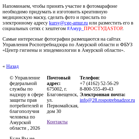
Напоминаем, чтобы принять участие в фотомарафоне
необходимо придумать и изготовить креативную
медицинскую маску, сделать фото и прислать по
электронному адресу
kursy@cge-amur.ru
или разместить его в
социальных сетях с хештегом
#Амур_
ПРОСТУДАSTOP
.
Самые интересные фотографии размещаются на сайтах
Управления Роспотребнадзора по Амурской области и ФБУЗ
«Центр гигиены и эпидемиологии в Амурской области».
«
Назад
© Управление
Почтовый
Телефон
:
федеральной
адрес:
+7 (4162) 52-56-29
службы по
675002, г.
8-800-555-49-43
надзору в сфере
Благовещенск,
Электронная почта:
защиты прав
ул.
info@28.rospotrebnadzor.ru
потребителей и
Первомайская,
благополучия
дом 30
человека по
Контакты
Амурской
области , 2026
Если Вы не