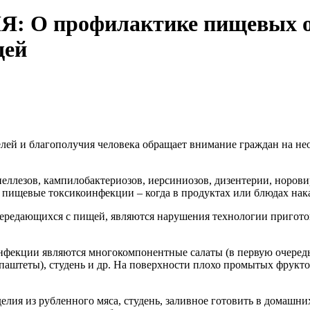
 профилактике пищевых от
щей
елей и благополучия человека обращает внимание граждан на не
неллезов, кампилобактериозов, иерсиниозов, дизентерии, норов
ют пищевые токсикоинфекции – когда в продуктах или блюдах н
едающихся с пищей, являются нарушения технологии приготовл
фекции являются многокомпонентные салаты (в первую очередь 
, паштеты), студень и др. На поверхности плохо промытых фрук
елия из рубленного мяса, студень, заливное готовить в домашни