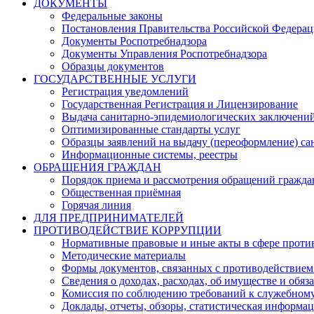
ДОКУМЕНТЫ
Федеральные законы
Постановления Правительства Российской Федера
Документы Роспотребнадзора
Документы Управления Роспотребнадзора
Образцы документов
ГОСУДАРСТВЕННЫЕ УСЛУГИ
Регистрация уведомлений
Государственная Регистрация и Лицензирование
Выдача санитарно-эпидемиологических заключени
Оптимизированные стандарты услуг
Образцы заявлений на выдачу (переоформление) са
Информационные системы, реестры
ОБРАЩЕНИЯ ГРАЖДАН
Порядок приема и рассмотрения обращений гражда
Общественная приёмная
Горячая линия
ДЛЯ ПРЕДПРИНИМАТЕЛЕЙ
ПРОТИВОДЕЙСТВИЕ КОРРУПЦИИ
Нормативные правовые и иные акты в сфере проти
Методические материалы
Формы документов, связанных с противодействием
Сведения о доходах, расходах, об имуществе и обяз
Комиссия по соблюдению требований к служебному
Доклады, отчеты, обзоры, статистическая информа