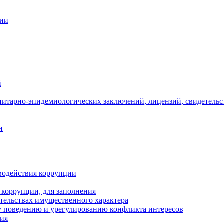
ции
й
нитарно-эпидемиологических заключений, лицензий, свидетельс
н
водействия коррупции
 коррупции, для заполнения
ательствах имущественного характера
 поведению и урегулированию конфликта интересов
ция