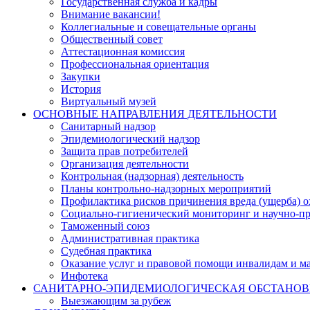
Государственная служба и кадры
Внимание вакансии!
Коллегиальные и совещательные органы
Общественный совет
Аттестационная комиссия
Профессиональная ориентация
Закупки
История
Виртуальный музей
ОСНОВНЫЕ НАПРАВЛЕНИЯ ДЕЯТЕЛЬНОСТИ
Санитарный надзор
Эпидемиологический надзор
Защита прав потребителей
Организация деятельности
Контрольная (надзорная) деятельность
Планы контрольно-надзорных мероприятий
Профилактика рисков причинения вреда (ущерба) 
Социально-гигиенический мониторинг и научно-пр
Таможенный союз
Административная практика
Судебная практика
Оказание услуг и правовой помощи инвалидам и 
Инфотека
САНИТАРНО-ЭПИДЕМИОЛОГИЧЕСКАЯ ОБСТАНО
Выезжающим за рубеж