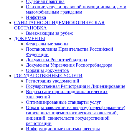
Судебная практика
Оказание услуг и правовой помощи инвалидам и
маломобильным гражданам
Инфотека
САНИТАРНО-ЭПИДЕМИОЛОГИЧЕСКАЯ
ОБСТАНОВКА
Выезжающим за рубеж
ДОКУМЕНТЫ
Федеральные законы
Постановления Правительства Российской
Федерации
Документы Роспотребнадзора
Документы Управления Роспотребнадзора
Образцы документов
ГОСУДАРСТВЕННЫЕ УСЛУГИ
Регистрация уведомлений
Государственная Регистрация и Лицензирование
Выдача санитарно-эпидемиологических
заключений
Оптимизированные стандарты услуг
Образцы заявлений на выдачу (переоформление)
санитарно-эпидемиологических заключений,
лицензий, свидетельств государственной
регистрации
Информационные системы, реестры