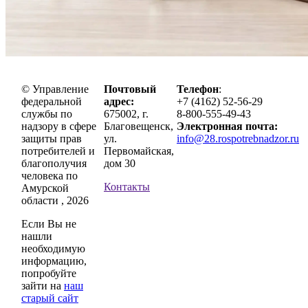
© Управление
Почтовый
Телефон
:
федеральной
адрес:
+7 (4162) 52-56-29
службы по
675002, г.
8-800-555-49-43
надзору в сфере
Благовещенск,
Электронная почта:
защиты прав
ул.
info@28.rospotrebnadzor.ru
потребителей и
Первомайская,
благополучия
дом 30
человека по
Контакты
Амурской
области , 2026
Если Вы не
нашли
необходимую
информацию,
попробуйте
зайти на
наш
старый сайт