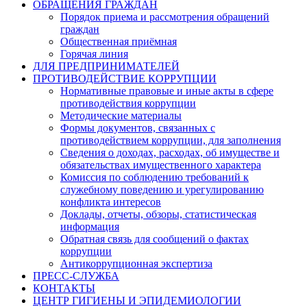
ОБРАЩЕНИЯ ГРАЖДАН
Порядок приема и рассмотрения обращений
граждан
Общественная приёмная
Горячая линия
ДЛЯ ПРЕДПРИНИМАТЕЛЕЙ
ПРОТИВОДЕЙСТВИЕ КОРРУПЦИИ
Нормативные правовые и иные акты в сфере
противодействия коррупции
Методические материалы
Формы документов, связанных с
противодействием коррупции, для заполнения
Сведения о доходах, расходах, об имуществе и
обязательствах имущественного характера
Комиссия по соблюдению требований к
служебному поведению и урегулированию
конфликта интересов
Доклады, отчеты, обзоры, статистическая
информация
Обратная связь для сообщений о фактах
коррупции
Антикоррупционная экспертиза
ПРЕСС-СЛУЖБА
КОНТАКТЫ
ЦЕНТР ГИГИЕНЫ И ЭПИДЕМИОЛОГИИ