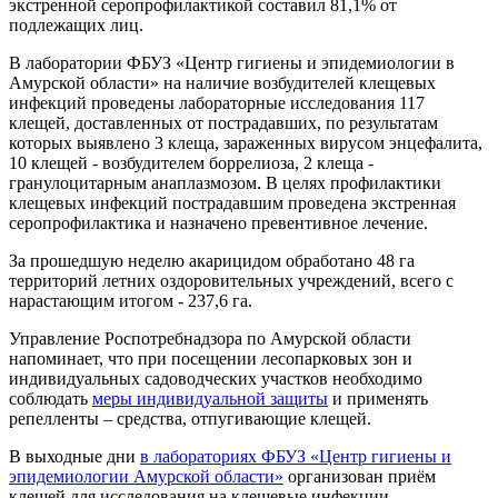
экстренной серопрофилактикой составил
81,1%
от
подлежащих лиц.
В лаборатории ФБУЗ «Центр гигиены и эпидемиологии в
Амурской области» на наличие возбудителей клещевых
инфекций проведены лабораторные исследования 117
клещей, доставленных от пострадавших, по результатам
которых выявлено 3 клеща, зараженных вирусом энцефалита,
10 клещей - возбудителем боррелиоза, 2 клеща -
гранулоцитарным анаплазмозом. В целях профилактики
клещевых инфекций пострадавшим проведена экстренная
серопрофилактика и назначено превентивное лечение.
За прошедшую неделю акарицидом обработано 48 га
территорий летних оздоровительных учреждений, всего с
нарастающим итогом - 237,6 га.
Управление Роспотребнадзора по Амурской области
напоминает, что при посещении лесопарковых зон и
индивидуальных садоводческих участков необходимо
соблюдать
меры индивидуальной защиты
и применять
репелленты – средства, отпугивающие клещей.
В выходные дни
в лабораториях ФБУЗ «Центр гигиены и
эпидемиологии Амурской области»
организован приём
клещей для исследования на клещевые инфекции.