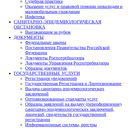
Судебная практика
Оказание услуг и правовой помощи инвалидам и
маломобильным гражданам
Инфотека
САНИТАРНО-ЭПИДЕМИОЛОГИЧЕСКАЯ
ОБСТАНОВКА
Выезжающим за рубеж
ДОКУМЕНТЫ
Федеральные законы
Постановления Правительства Российской
Федерации
Документы Роспотребнадзора
Документы Управления Роспотребнадзора
Образцы документов
ГОСУДАРСТВЕННЫЕ УСЛУГИ
Регистрация уведомлений
Государственная Регистрация и Лицензирование
Выдача санитарно-эпидемиологических
заключений
Оптимизированные стандарты услуг
Образцы заявлений на выдачу (переоформление)
санитарно-эпидемиологических заключений,
лицензий, свидетельств государственной
регистрации
Информационные системы, реестры