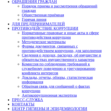
ОБРАЩЕНИЯ ГРАЖДАН
Порядок приема и рассмотрения обращений
граждан
Общественная приёмная
Горячая линия
ДЛЯ ПРЕДПРИНИМАТЕЛЕЙ
ПРОТИВОДЕЙСТВИЕ КОРРУПЦИИ
Нормативные правовые и иные акты в сфере
противодействия коррупции
Методические материалы
Формы документов, связанных с
противодействием коррупции, для заполнения
Сведения о доходах, расходах, об имуществе и
обязательствах имущественного характера
Комиссия по соблюдению требований к
служебному поведению и урегулированию
конфликта интересов
Доклады, отчеты, обзоры, статистическая
информация
Обратная связь для сообщений о фактах
коррупции
Антикоррупционная экспертиза
ПРЕСС-СЛУЖБА
КОНТАКТЫ
ЦЕНТР ГИГИЕНЫ И ЭПИДЕМИОЛОГИИ