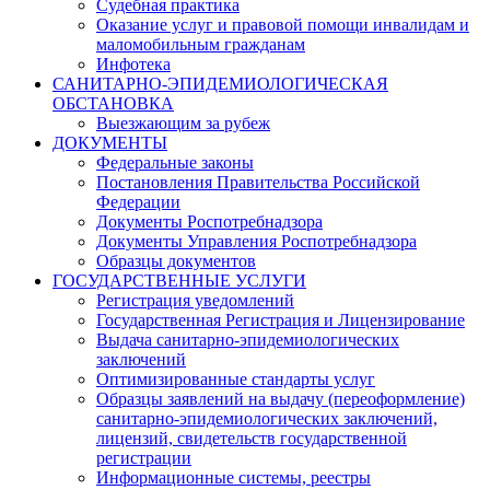
Судебная практика
Оказание услуг и правовой помощи инвалидам и
маломобильным гражданам
Инфотека
САНИТАРНО-ЭПИДЕМИОЛОГИЧЕСКАЯ
ОБСТАНОВКА
Выезжающим за рубеж
ДОКУМЕНТЫ
Федеральные законы
Постановления Правительства Российской
Федерации
Документы Роспотребнадзора
Документы Управления Роспотребнадзора
Образцы документов
ГОСУДАРСТВЕННЫЕ УСЛУГИ
Регистрация уведомлений
Государственная Регистрация и Лицензирование
Выдача санитарно-эпидемиологических
заключений
Оптимизированные стандарты услуг
Образцы заявлений на выдачу (переоформление)
санитарно-эпидемиологических заключений,
лицензий, свидетельств государственной
регистрации
Информационные системы, реестры