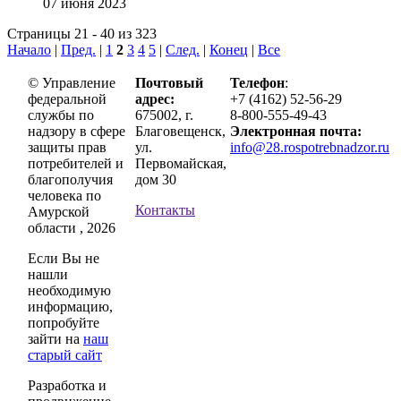
07 июня 2023
Страницы 21 - 40 из 323
Начало
|
Пред.
|
1
2
3
4
5
|
След.
|
Конец
|
Все
© Управление
Почтовый
Телефон
:
федеральной
адрес:
+7 (4162) 52-56-29
службы по
675002, г.
8-800-555-49-43
надзору в сфере
Благовещенск,
Электронная почта:
защиты прав
ул.
info@28.rospotrebnadzor.ru
потребителей и
Первомайская,
благополучия
дом 30
человека по
Контакты
Амурской
области , 2026
Если Вы не
нашли
необходимую
информацию,
попробуйте
зайти на
наш
старый сайт
Разработка и