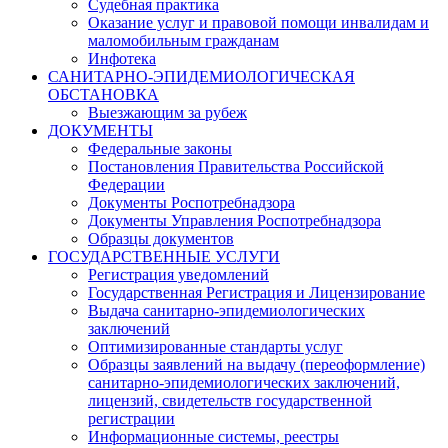
Судебная практика
Оказание услуг и правовой помощи инвалидам и
маломобильным гражданам
Инфотека
САНИТАРНО-ЭПИДЕМИОЛОГИЧЕСКАЯ
ОБСТАНОВКА
Выезжающим за рубеж
ДОКУМЕНТЫ
Федеральные законы
Постановления Правительства Российской
Федерации
Документы Роспотребнадзора
Документы Управления Роспотребнадзора
Образцы документов
ГОСУДАРСТВЕННЫЕ УСЛУГИ
Регистрация уведомлений
Государственная Регистрация и Лицензирование
Выдача санитарно-эпидемиологических
заключений
Оптимизированные стандарты услуг
Образцы заявлений на выдачу (переоформление)
санитарно-эпидемиологических заключений,
лицензий, свидетельств государственной
регистрации
Информационные системы, реестры