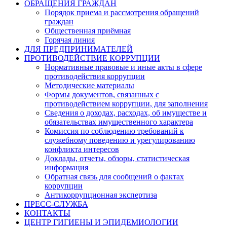
ОБРАЩЕНИЯ ГРАЖДАН
Порядок приема и рассмотрения обращений
граждан
Общественная приёмная
Горячая линия
ДЛЯ ПРЕДПРИНИМАТЕЛЕЙ
ПРОТИВОДЕЙСТВИЕ КОРРУПЦИИ
Нормативные правовые и иные акты в сфере
противодействия коррупции
Методические материалы
Формы документов, связанных с
противодействием коррупции, для заполнения
Сведения о доходах, расходах, об имуществе и
обязательствах имущественного характера
Комиссия по соблюдению требований к
служебному поведению и урегулированию
конфликта интересов
Доклады, отчеты, обзоры, статистическая
информация
Обратная связь для сообщений о фактах
коррупции
Антикоррупционная экспертиза
ПРЕСС-СЛУЖБА
КОНТАКТЫ
ЦЕНТР ГИГИЕНЫ И ЭПИДЕМИОЛОГИИ