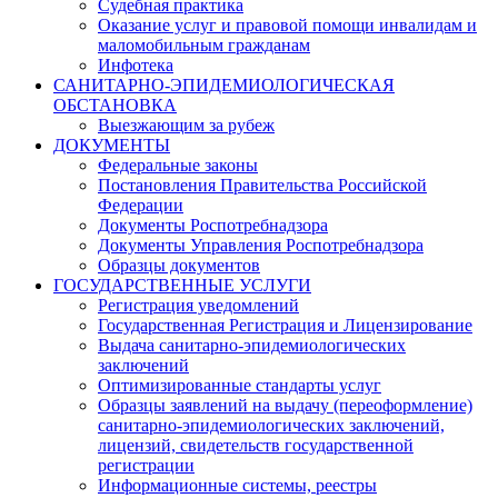
Судебная практика
Оказание услуг и правовой помощи инвалидам и
маломобильным гражданам
Инфотека
САНИТАРНО-ЭПИДЕМИОЛОГИЧЕСКАЯ
ОБСТАНОВКА
Выезжающим за рубеж
ДОКУМЕНТЫ
Федеральные законы
Постановления Правительства Российской
Федерации
Документы Роспотребнадзора
Документы Управления Роспотребнадзора
Образцы документов
ГОСУДАРСТВЕННЫЕ УСЛУГИ
Регистрация уведомлений
Государственная Регистрация и Лицензирование
Выдача санитарно-эпидемиологических
заключений
Оптимизированные стандарты услуг
Образцы заявлений на выдачу (переоформление)
санитарно-эпидемиологических заключений,
лицензий, свидетельств государственной
регистрации
Информационные системы, реестры