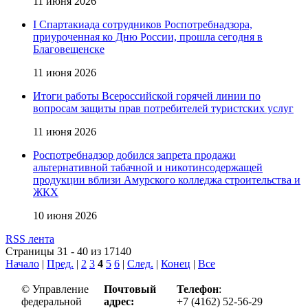
11 июня 2026
I Спартакиада сотрудников Роспотребнадзора,
приуроченная ко Дню России, прошла сегодня в
Благовещенске
11 июня 2026
Итоги работы Всероссийской горячей линии по
вопросам защиты прав потребителей туристских услуг
11 июня 2026
Роспотребнадзор добился запрета продажи
альтернативной табачной и никотинсодержащей
продукции вблизи Амурского колледжа строительства и
ЖКХ
10 июня 2026
RSS лента
Страницы 31 - 40 из 17140
Начало
|
Пред.
|
2
3
4
5
6
|
След.
|
Конец
|
Все
© Управление
Почтовый
Телефон
:
федеральной
адрес:
+7 (4162) 52-56-29