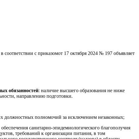
в соответствии с приказомот 17 октября 2024 № 197 объявляет
ных обязанностей
: наличие высшего образования не ниже
льности, направлению подготовки.
 их должностных полномочий за исключением незаконных;
и обеспечения санитарно-эпидемиологического благополучия
уктов, требований к организации питания, в том
ального государственного контроля (надзора) в области