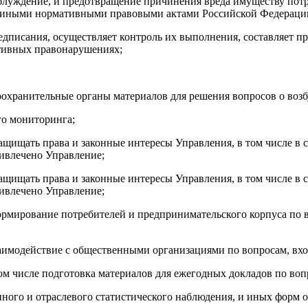
аблуждение, и предотвращение причинения вреда имуществу пот
и иными нормативными правовыми актами Российской Федераци
редписания,
осуществляет контроль их выполнения, составляет 
ативных
правонарушениях;
оохранительные органы материалов для решения вопросов о воз
го мониторинга;
ащищать права и законные интересы Управления, в том числе в
ривлечено Управление;
ащищать права и законные интересы Управления, в том числе в
ривлечено Управление;
рмирование потребителей и предпринимательского корпуса по 
заимодействие с общественными организациями по вопросам, вх
м числе подготовка материалов для ежегодных докладов по воп
ного и отраслевого статистического наблюдения, и иных форм о