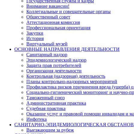
Государственная служба и кадры
Внимание вакансии!
Коллегиальные и совещательные органы
Общественный совет
Аттестационная комиссия
Профессиональная ориентация
Закупки
История
Виртуальный музей
ОСНОВНЫЕ НАПРАВЛЕНИЯ ДЕЯТЕЛЬНОСТИ
Санитарный надзор
Эпидемиологический надзор
Защита прав потребителей
Организация деятельности
Контрольная (надзорная) деятельность
Планы контрольно-надзорных мероприятий
Профилактика рисков причинения вреда (ущерба) 
Социально-гигиенический мониторинг и научно-пр
Таможенный союз
Административная практика
Судебная практика
Оказание услуг и правовой помощи инвалидам и 
Инфотека
САНИТАРНО-ЭПИДЕМИОЛОГИЧЕСКАЯ ОБСТАНО
Выезжающим за рубеж