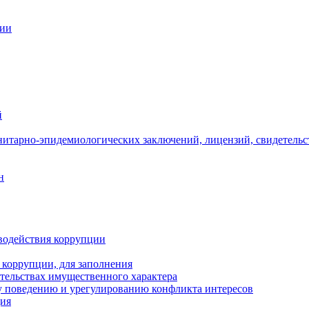
ции
й
нитарно-эпидемиологических заключений, лицензий, свидетельс
н
водействия коррупции
 коррупции, для заполнения
ательствах имущественного характера
 поведению и урегулированию конфликта интересов
ция