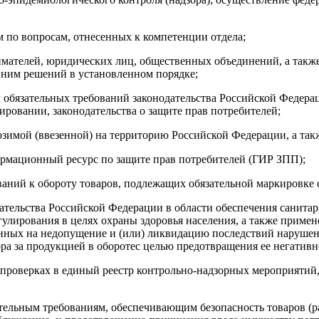
 по вопросам, отнесенных к компетенции отдела;
ателей, юридических лиц, общественных объединений, а также
 ним решений в установленном порядке;
 обязательных требований законодательства Российской Федера
ировании, законодательства о защите прав потребителей;
зимой (ввезенной) на территорию Российской Федерации, а такж
рмационный ресурс по защите прав потребителей (ГИР ЗПП);
ваний к обороту товаров, подлежащих обязательной маркировке
ательства Российской Федерации в области обеспечения санита
егулирования в целях охраны здоровья населения, а также приме
ленных на недопущение и (или) ликвидацию последствий наруш
а за продукцией в оборотес целью предотвращения ее негативно
проверках в единый реестр контрольно-надзорных мероприятий
зательным требованиям, обеспечивающим безопасность товаров (р