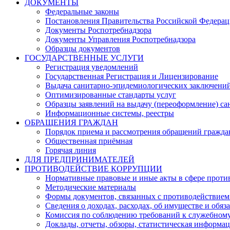
ДОКУМЕНТЫ
Федеральные законы
Постановления Правительства Российской Федера
Документы Роспотребнадзора
Документы Управления Роспотребнадзора
Образцы документов
ГОСУДАРСТВЕННЫЕ УСЛУГИ
Регистрация уведомлений
Государственная Регистрация и Лицензирование
Выдача санитарно-эпидемиологических заключени
Оптимизированные стандарты услуг
Образцы заявлений на выдачу (переоформление) са
Информационные системы, реестры
ОБРАЩЕНИЯ ГРАЖДАН
Порядок приема и рассмотрения обращений гражда
Общественная приёмная
Горячая линия
ДЛЯ ПРЕДПРИНИМАТЕЛЕЙ
ПРОТИВОДЕЙСТВИЕ КОРРУПЦИИ
Нормативные правовые и иные акты в сфере проти
Методические материалы
Формы документов, связанных с противодействием
Сведения о доходах, расходах, об имуществе и обяз
Комиссия по соблюдению требований к служебному
Доклады, отчеты, обзоры, статистическая информа