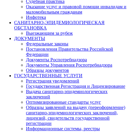
Судебная практика
Оказание услуг и правовой помощи инвалидам и
маломобильным гражданам
Инфотека
САНИТАРНО-ЭПИДЕМИОЛОГИЧЕСКАЯ
ОБСТАНОВКА
Выезжающим за рубеж
ДОКУМЕНТЫ
Федеральные законы
Постановления Правительства Российской
Федерации
Документы Роспотребнадзора
Документы Управления Роспотребнадзора
Образцы документов
ГОСУДАРСТВЕННЫЕ УСЛУГИ
Регистрация уведомлений
Государственная Регистрация и Лицензирование
Выдача санитарно-эпидемиологических
заключений
Оптимизированные стандарты услуг
Образцы заявлений на выдачу (переоформление)
санитарно-эпидемиологических заключений,
лицензий, свидетельств государственной
регистрации
Информационные системы, реестры