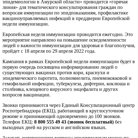
эпидемиологии в Амурской области» проводится «горячая
линия» для тематического консультирования граждан
по
вопросам иммунизации по эпидпоказаниям, профилактике
вакциноуправляемых инфекций в преддверии Европейской
недели иммунизации.
Европейская неделя иммунизации проводится ежегодно. Это
мероприятие направлено на повышение осведомленности
людей о важности иммунизации для здоровья и благополучия,
пройдет с 18 апреля по 29 апреля 2022 года.
Кампания в рамках Европейской недели иммунизации будет в
первую очередь посвящена информированию людей о
существующих вакцинах против кори, краснухи и
эпидемического паротита, полиомиелита, пневмококковой и
гемофильной инфекции, туберкулеза, дифтерии, коклюша и
столбняка, клещевого вирусного энцефалита и других
вопросов вакцинации.
Звонки принимаются
через Единый Консультационный центр
Роспотребнадзора (ЕКЦ), работающий в круглосуточном
режиме и принимающий одновременно до 100 звонков.
Телефон ЕКЦ:
8 800 555 49 43 (звонок бесплатный)
без
выходных дней на русском и английском языках.
Задавать интересующие вопросы эпидемиологам можно по