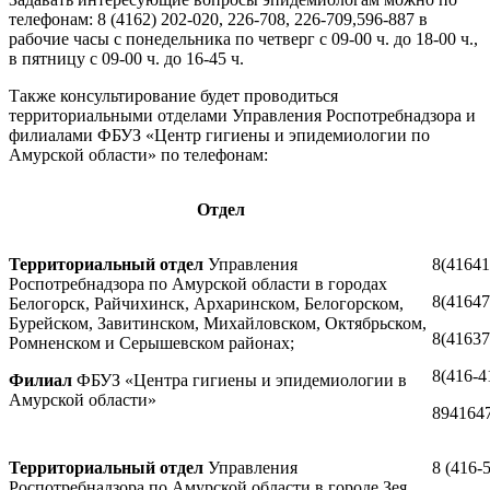
телефонам:
8 (4162) 202-020, 226-708, 226-709,596-887 в
рабочие часы с понедельника по четверг с 09-00 ч. до 18-00 ч.,
в пятницу с 09-00 ч. до 16-45 ч.
Также консультирование будет проводиться
территориальными отделами Управления Роспотребнадзора и
филиалами ФБУЗ «Центр гигиены и эпидемиологии по
Амурской области» по телефонам:
Отдел
Территориальный отдел
Управления
8(41641
Роспотребнадзора по Амурской области
в городах
8(41647
Белогорск, Райчихинск, Архаринском, Белогорском,
Бурейском, Завитинском, Михайловском, Октябрьском,
8(41637
Ромненском и Серышевском районах;
8(416-4
Филиал
ФБУЗ «Центра гигиены и эпидемиологии в
Амурской области»
8941647
Территориальный отдел
Управления
8 (416-
Роспотребнадзора по Амурской области в городе Зея,