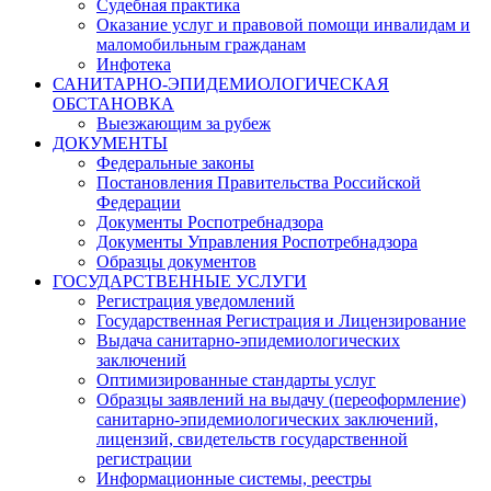
Судебная практика
Оказание услуг и правовой помощи инвалидам и
маломобильным гражданам
Инфотека
САНИТАРНО-ЭПИДЕМИОЛОГИЧЕСКАЯ
ОБСТАНОВКА
Выезжающим за рубеж
ДОКУМЕНТЫ
Федеральные законы
Постановления Правительства Российской
Федерации
Документы Роспотребнадзора
Документы Управления Роспотребнадзора
Образцы документов
ГОСУДАРСТВЕННЫЕ УСЛУГИ
Регистрация уведомлений
Государственная Регистрация и Лицензирование
Выдача санитарно-эпидемиологических
заключений
Оптимизированные стандарты услуг
Образцы заявлений на выдачу (переоформление)
санитарно-эпидемиологических заключений,
лицензий, свидетельств государственной
регистрации
Информационные системы, реестры