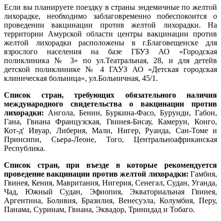
Если вы планируете поездку в страны эндемичные по желтой
лихорадке, необходимо заблаговременно побеспокоится о
проведении вакцинации против желтой лихорадки. На
территории Амурской области центры вакцинации против
желтой лихорадки расположены в г.Благовещенске для
взрослого населения на базе ГБУЗ АО «Городская
поликлиника № 3» по ул.Театральная, 28, и для детейв
детской поликлинике № 4 ГАУЗ АО «Детская городская
клиническая больница», ул.Больничная, 45/1.
Список стран, требующих обязательного наличия
международного свидетельства о вакцинации против
лихорадки:
Ангола, Бенин, Буркина-Фасо, Бурунди, Габон,
Гана, Гвиана Французская, Гвинея-Бисау, Камерун, Конго,
Кот-д' Ивуар, Либерия, Мали, Нигер, Руанда, Сан-Томе и
Принсипи, Сьера-Леоне, Того, Центральноафриканская
Республика.
Список стран, при въезде в которые рекомендуется
проведение вакцинации против желтой лихорадки:
Гамбия,
Гвинея, Кения, Мавритания, Нигерия, Сенегал, Судан, Уганда,
Чад, Южный Судан, Эфиопия, Экваториальная Гвинея,
Аргентина, Боливия, Бразилия, Венесуэла, Колумбия, Перу,
Панама, Суринам, Гвиана, Эквадор, Тринидад и Тобаго.