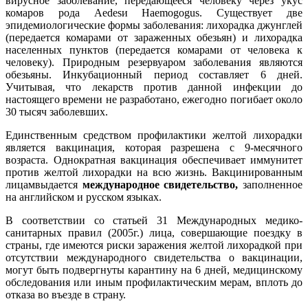
вирусное заболевание, передающееся человеку через укус
комаров рода Aedesи Haemogogus. Существует две
эпидемиологические формы заболевания: лихорадка джунглей
(передается комарами от зараженных обезьян) и лихорадка
населенных пунктов (передается комарами от человека к
человеку). Природным резервуаром заболевания являются
обезьяны. Инкубационный период составляет 6 дней.
Учитывая, что лекарств против данной инфекции до
настоящего времени не разработано, ежегодно погибает около
30 тысяч заболевших.
Единственным средством профилактики желтой лихорадки
является вакцинация, которая разрешена с 9-месячного
возраста. Однократная вакцинация обеспечивает иммунитет
против желтой лихорадки на всю жизнь. Вакцинированным
лицамвыдается
международное свидетельство,
заполненное
на английском и русском языках.
В соответствии со статьей 31 Международных медико-
санитарных правил (2005г.) лица, совершающие поездку в
страны, где имеются риски заражения желтой лихорадкой при
отсутствии международного свидетельства о вакцинации,
могут быть подвергнуты карантину на 6 дней, медицинскому
обследования или иным профилактическим мерам, вплоть до
отказа во въезде в страну.