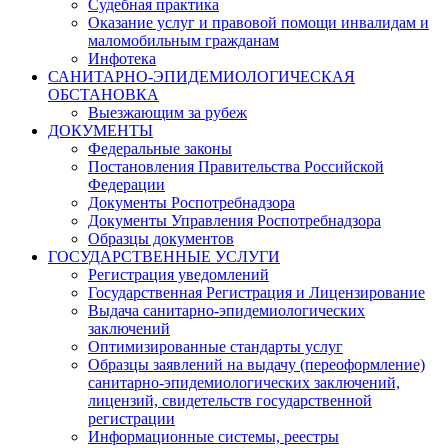
Судебная практика
Оказание услуг и правовой помощи инвалидам и
маломобильным гражданам
Инфотека
САНИТАРНО-ЭПИДЕМИОЛОГИЧЕСКАЯ
ОБСТАНОВКА
Выезжающим за рубеж
ДОКУМЕНТЫ
Федеральные законы
Постановления Правительства Российской
Федерации
Документы Роспотребнадзора
Документы Управления Роспотребнадзора
Образцы документов
ГОСУДАРСТВЕННЫЕ УСЛУГИ
Регистрация уведомлений
Государственная Регистрация и Лицензирование
Выдача санитарно-эпидемиологических
заключений
Оптимизированные стандарты услуг
Образцы заявлений на выдачу (переоформление)
санитарно-эпидемиологических заключений,
лицензий, свидетельств государственной
регистрации
Информационные системы, реестры