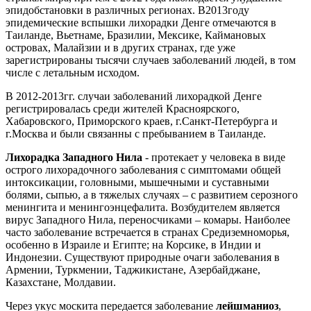
эпидобстановки в различных регионах. В2013году
эпидемические вспышки лихорадки Денге отмечаются в
Таиланде, Вьетнаме, Бразилии, Мексике, Каймановых
островах, Малайзии и в других странах, где уже
зарегистрированы тысячи случаев заболеваний людей, в том
числе с летальным исходом.
В 2012-2013гг. случаи заболеваний лихорадкой Денге
регистрировалась среди жителей Красноярского,
Хабаровского, Приморского краев, г.Санкт-Петербурга и
г.Москва и были связанны с пребыванием в Таиланде.
Лихорадка Западного Нила
- протекает у человека в виде
острого лихорадочного заболевания с симптомами общей
интоксикации, головными, мышечными и суставными
болями, сыпью, а в тяжелых случаях – с развитием серозного
менингита и менингоэнцефалита. Возбудителем является
вирус Западного Нила, переносчиками – комары. Наиболее
часто заболевание встречается в странах Средиземноморья,
особенно в Израиле и Египте; на Корсике, в Индии и
Индонезии. Существуют природные очаги заболевания в
Армении, Туркмении, Таджикистане, Азербайджане,
Казахстане, Молдавии.
Через укус москита передается заболевание
лейшманиоз
,