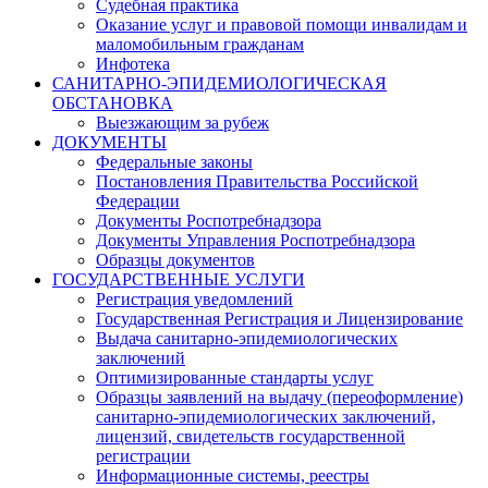
Судебная практика
Оказание услуг и правовой помощи инвалидам и
маломобильным гражданам
Инфотека
САНИТАРНО-ЭПИДЕМИОЛОГИЧЕСКАЯ
ОБСТАНОВКА
Выезжающим за рубеж
ДОКУМЕНТЫ
Федеральные законы
Постановления Правительства Российской
Федерации
Документы Роспотребнадзора
Документы Управления Роспотребнадзора
Образцы документов
ГОСУДАРСТВЕННЫЕ УСЛУГИ
Регистрация уведомлений
Государственная Регистрация и Лицензирование
Выдача санитарно-эпидемиологических
заключений
Оптимизированные стандарты услуг
Образцы заявлений на выдачу (переоформление)
санитарно-эпидемиологических заключений,
лицензий, свидетельств государственной
регистрации
Информационные системы, реестры