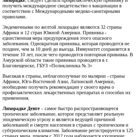
лихорадке
, следует сделать профилактическую прививку и
получить международное свидетельство о вакцинации в
соответствии с Международными медико-санитарными
правилами.
Эндемичными по желтой лихорадке являются 32 страны
Африки и 12 стран Южной Америки. Прививка -
единственная мера предупреждения этого опасного
заболевания. Однократная прививка, которая проводится не
позднее, чем за 10 дней до выезда. Иммунитет сохраняется в
течение 10 лет, после чего проводится повторная прививка. В
Амурской области такие прививки проводятся в г.
Благовещенске, ГБУЗ «Поликлиника № 3»
Выезжая в страны, неблагополучные по малярии - страны
Африки, Юго-Восточной Азии, Латинской Америки,
необходимо получить рекомендации у своего врача о
профилактических лекарственных препаратах и способах их
применения.
Лихорадке Денге
– самое быстро распространяющееся
тропическое заболевание, которое представляет реальную
эпидемическую угрозу и является ведущей причиной
заболеваний и смерти населения в странах с тропическим и
субтропическим климатом. Заболевание регистрируется в 125
странах мира, причем с 2012 года наблюдается ухудшение