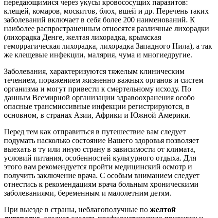
передающимися через укусы кровососущих паразитов:
клещей, комаров, москитов, блох, вшей и др. Перечень таких
заболеваний включает в себя более 200 наименований. К
наиболее распространенным относятся различные лихорадки
(лихорадка Денге, желтая лихорадка, крымская
геморрагическая лихорадка, лихорадка Западного Нила), а так
же клещевые инфекции, малярия, чума и многиедругие.
Заболевания, характеризуются тяжелым клиническим
течением, поражением жизненно важных органов и систем
организма и могут привести к смертельному исходу. По
данным Всемирной организации здравоохранения особо
опасные трансмиссивные инфекции регистрируются, в
основном, в странах Азии, Африки и Южной Америки.
Перед тем как отправиться в путешествие вам следует
подумать насколько состояние Вашего здоровья позволяет
выехать в ту или иную страну в зависимости от климата,
условий питания, особенностей культурного отдыха. Для
этого вам рекомендуется пройти медицинский осмотр и
получить заключение врача. С особым вниманием следует
отнестись к рекомендациям врача больным хроническими
заболеваниями, беременным и малолетним детям.
При выезде в страны, неблагополучные по
желтой