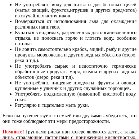
Не употреблять воду для питья и для бытовых целей
(мытья овощей, фруктов,игрушек и других предметов)
из случайных источников.
Воздержаться от использования льда для охлаждения
различных напитков.
Купаться в водоемах, разрешенных для организованного
отдыха, не полоскать горло и глотать воду, особенно
натощак.
Не ловить самостоятельно крабов, мидий, рыбу и другие
продукты моря,океана и других водных объектов (озеро,
река и т.д.).
Не употреблять сырые и недостаточно термически
обработанные продукты моря, океана и других водных
объектов (озеро, река и т.д).
Не употреблять пищевые продукты, фрукты и овощи,
купленные у уличных и других случайных торговцев.
Употреблять подкисленную (лимонной кислотой) воду,
соки.
Регулярно и тщательно мыть руки.
Если вы путешествуете с семьей или друзьями - убедитесь, что
они тоже соблюдают эти меры предосторожности.
Помните!
Группами риска при холере являются дети, а также
лица, страдающие гастритами с пониженной кислотностью,