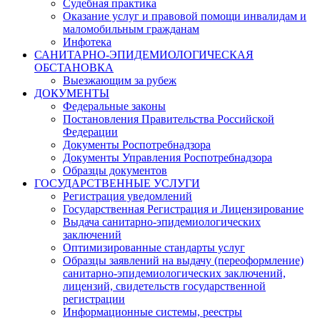
Судебная практика
Оказание услуг и правовой помощи инвалидам и
маломобильным гражданам
Инфотека
САНИТАРНО-ЭПИДЕМИОЛОГИЧЕСКАЯ
ОБСТАНОВКА
Выезжающим за рубеж
ДОКУМЕНТЫ
Федеральные законы
Постановления Правительства Российской
Федерации
Документы Роспотребнадзора
Документы Управления Роспотребнадзора
Образцы документов
ГОСУДАРСТВЕННЫЕ УСЛУГИ
Регистрация уведомлений
Государственная Регистрация и Лицензирование
Выдача санитарно-эпидемиологических
заключений
Оптимизированные стандарты услуг
Образцы заявлений на выдачу (переоформление)
санитарно-эпидемиологических заключений,
лицензий, свидетельств государственной
регистрации
Информационные системы, реестры