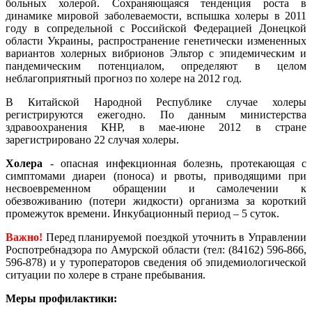
больных холерой. Сохраняющаяся тенденция роста в
динамике мировой заболеваемости, вспышка холеры в 2011
году в сопредельной с Российской Федерацией Донецкой
области Украины, распространение генетически измененных
вариантов холерных вибрионов Эльтор с эпидемическим и
пандемическим потенциалом, определяют в целом
неблагоприятный прогноз по холере на 2012 год.
В Китайской Народной Республике случае холеры
регистрируются ежегодно. По данным министерства
здравоохранения КНР, в мае-июне 2012 в стране
зарегистрировано 22 случая холеры.
Холера
- опасная инфекционная болезнь, протекающая с
симптомами диареи (поноса) и рвоты, приводящими при
несвоевременном обращении и самолечении к
обезвоживанию (потери жидкости) организма за короткий
промежуток времени. Инкубационный период – 5 суток.
Важно!
Перед планируемой поездкой уточнить в Управлении
Роспотребнадзора по Амурской области (тел: (84162) 596-866,
596-878) и у туроператоров сведения об эпидемиологической
ситуации по холере в стране пребывания.
Меры профилактики: