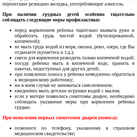
перенесшие резекцию желудка, употребляющие алкоголь.
При наличии грудных детей особенно тщательно
соблюдать следующие меры профилактики:
перед кормлением ребенка тщательно вымыть руки и
обработать грудь чистой водой (бутилированной,
кипяченой);
не мыть грудь водой из моря, океана, реки, озера, где Вы
отдыхаете (купаетесь и т.д.);
смеси для кормления разводить только кипяченой водой;
посуду ребенка мыть в кипяченой воде, хранить в
пакетах, недоступных для других детей;
при появлении поноса у ребенка немедленно обратиться
к медицинскому работнику;
ни в коем случае не заниматься самолечением;
ежедневно мыть детские игрушки водой с мылом.
если у матери появились симптомы диареи, необходимо
соблюдать указанные меры при кормлении ребенка
грудью.
При появлении первых симптомов диареи (поноса):
позвоните по телефону, указанному в страховом
медицинском свидетельстве;