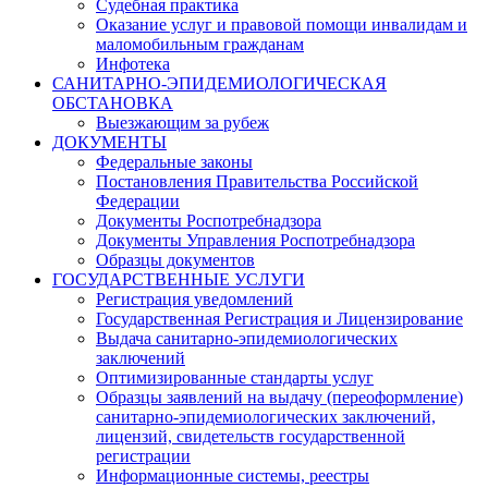
Судебная практика
Оказание услуг и правовой помощи инвалидам и
маломобильным гражданам
Инфотека
САНИТАРНО-ЭПИДЕМИОЛОГИЧЕСКАЯ
ОБСТАНОВКА
Выезжающим за рубеж
ДОКУМЕНТЫ
Федеральные законы
Постановления Правительства Российской
Федерации
Документы Роспотребнадзора
Документы Управления Роспотребнадзора
Образцы документов
ГОСУДАРСТВЕННЫЕ УСЛУГИ
Регистрация уведомлений
Государственная Регистрация и Лицензирование
Выдача санитарно-эпидемиологических
заключений
Оптимизированные стандарты услуг
Образцы заявлений на выдачу (переоформление)
санитарно-эпидемиологических заключений,
лицензий, свидетельств государственной
регистрации
Информационные системы, реестры