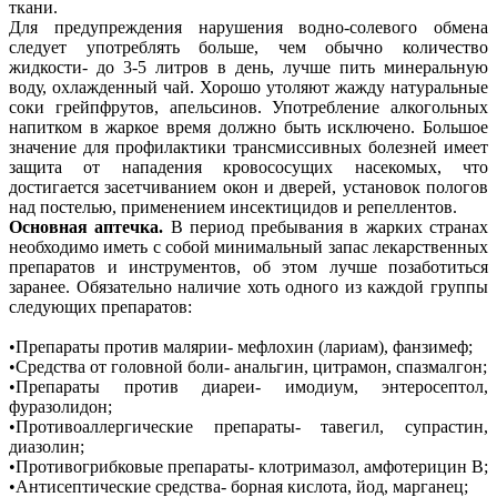
ткани.
Для предупреждения нарушения водно-солевого обмена
следует употреблять больше, чем обычно количество
жидкости- до 3-5 литров в день, лучше пить минеральную
воду, охлажденный чай. Хорошо утоляют жажду натуральные
соки грейпфрутов, апельсинов. Употребление алкогольных
напитком в жаркое время должно быть исключено. Большое
значение для профилактики трансмиссивных болезней имеет
защита от нападения кровососущих насекомых, что
достигается засетчиванием окон и дверей, установок пологов
над постелью, применением инсектицидов и репеллентов.
Основная аптечка.
В период пребывания в жарких странах
необходимо иметь с собой минимальный запас лекарственных
препаратов и инструментов, об этом лучше позаботиться
заранее. Обязательно наличие хоть одного из каждой группы
следующих препаратов:
•Препараты против малярии- мефлохин (лариам), фанзимеф;
•Средства от головной боли- анальгин, цитрамон, спазмалгон;
•Препараты против диареи- имодиум, энтеросептол,
фуразолидон;
•Противоаллергические препараты- тавегил, супрастин,
диазолин;
•Противогрибковые препараты- клотримазол, амфотерицин В;
•Антисептические средства- борная кислота, йод, марганец;