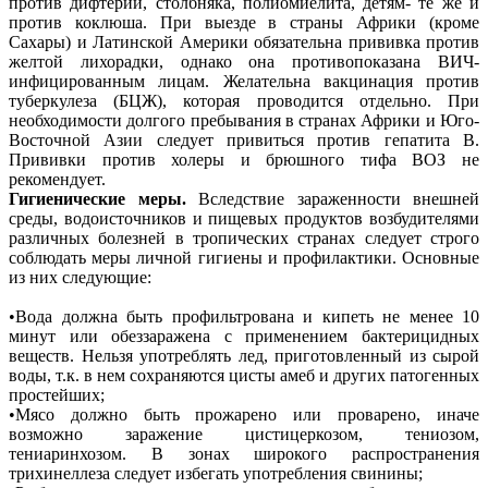
против дифтерии, столбняка, полиомиелита, детям- те же и
против коклюша. При выезде в страны Африки (кроме
Сахары) и Латинской Америки обязательна прививка против
желтой лихорадки, однако она противопоказана ВИЧ-
инфицированным лицам. Желательна вакцинация против
туберкулеза (БЦЖ), которая проводится отдельно. При
необходимости долгого пребывания в странах Африки и Юго-
Восточной Азии следует привиться против гепатита В.
Прививки против холеры и брюшного тифа ВОЗ не
рекомендует.
Гигиенические меры.
Вследствие зараженности внешней
среды, водоисточников и пищевых продуктов возбудителями
различных болезней в тропических странах следует строго
соблюдать меры личной гигиены и профилактики. Основные
из них следующие:
•Вода должна быть профильтрована и кипеть не менее 10
минут или обеззаражена с применением бактерицидных
веществ. Нельзя употреблять лед, приготовленный из сырой
воды, т.к. в нем сохраняются цисты амеб и других патогенных
простейших;
•Мясо должно быть прожарено или проварено, иначе
возможно заражение цистицеркозом, тениозом,
тениаринхозом. В зонах широкого распространения
трихинеллеза следует избегать употребления свинины;