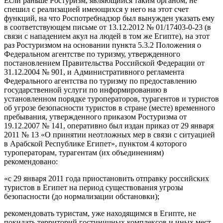
Если раньше Ростуризм, являющийся таким органом, не
спешил с реализацией имеющихся у него на этот счет
функций, на что Роспотребнадзор был вынужден указать ему
в соответствующем письме от 13.12.2012 № 01/17403-0-23 (в
связи с нападением акул на людей в том же Египте), на этот
раз Ростуризмом на основании пункта 5.3.2 Положения о
Федеральном агентстве по туризму, утвержденного
постановлением Правительства Российской Федерации от
31.12.2004 № 901, и Административного регламента
Федерального агентства по туризму по предоставлению
государственной услуги по информированию в
установленном порядке туроператоров, турагентов и туристов
об угрозе безопасности туристов в стране (месте) временного
пребывания, утвержденного приказом Ростуризма от
19.12.2007 № 141, оперативно был издан приказ от 29 января
2011 № 13 «О принятии неотложных мер в связи с ситуацией
в Арабской Республике Египет», пунктом 4 которого
туроператорам, турагентам (их объединениям)
рекомендовано:
«с 29 января 2011 года приостановить отправку российских
туристов в Египет на период существования угрозы
безопасности (до нормализации обстановки);
рекомендовать туристам, уже находящимся в Египте, не
покидать территорий гостиничных комплексов и иных мест