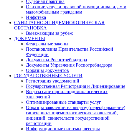
Судебная практика
Оказание услуг и правовой помощи инвалидам и
маломобильным гражданам
Инфотека
САНИТАРНО-ЭПИДЕМИОЛОГИЧЕСКАЯ
ОБСТАНОВКА
Выезжающим за рубеж
ДОКУМЕНТЫ
Федеральные законы
Постановления Правительства Российской
Федерации
Документы Роспотребнадзора
Документы Управления Роспотребнадзора
Образцы документов
ГОСУДАРСТВЕННЫЕ УСЛУГИ
Регистрация уведомлений
Государственная Регистрация и Лицензирование
Выдача санитарно-эпидемиологических
заключений
Оптимизированные стандарты услуг
Образцы заявлений на выдачу (переоформление)
санитарно-эпидемиологических заключений,
лицензий, свидетельств государственной
регистрации
Информационные системы, реестры