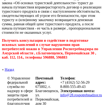
закона «Об основах туристской деятельности» турист до
начала путешествия вправерасторгнуть договор о реализации
туристского продукта в связи с наступлением обстоятельств,
свидетельствующих об угрозе его безопасности, при этом
туристу и (или)иному заказчику возвращается денежная
сумма, равная общей цене туристского продукта, а после
начала путешествия - ее часть в размере , пропорциональном
стоимости не оказанных услуг.
Получить консультации и содействие в подготовке
исковых заявлений в случае нарушения прав
потребителей можно в Управлении Роспотребнадзора по
Амурской области , г.Благовещенск, Первомайская 30 ,
каб. 112, 114., телефоны 596888, 596883
«
Назад
© Управление
Почтовый
Телефон
:
федеральной
адрес:
+7 (4162) 52-56-29
службы по
675002, г.
8-800-555-49-43
надзору в сфере
Благовещенск,
Электронная почта:
защиты прав
ул.
info@28.rospotrebnadzor.ru
потребителей и
Первомайская,
благополучия
дом 30