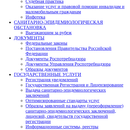
Судебная практика
Оказание услуг и правовой помощи инвалидам и
маломобильным гражданам
Инфотека
САНИТАРНО-ЭПИДЕМИОЛОГИЧЕСКАЯ
ОБСТАНОВКА
Выезжающим за рубеж
ДОКУМЕНТЫ
Федеральные законы
Постановления Правительства Российской
Федерации
Документы Роспотребнадзора
Документы Управления Роспотребнадзора
Образцы документов
ГОСУДАРСТВЕННЫЕ УСЛУГИ
Регистрация уведомлений
Государственная Регистрация и Лицензирование
Выдача санитарно-эпидемиологических
заключений
Оптимизированные стандарты услуг
Образцы заявлений на выдачу (переоформление)
санитарно-эпидемиологических заключений,
лицензий, свидетельств государственной
регистрации
Информационные системы, реестры