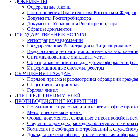
ДОКУМЕНТЫ
Федеральные законы
Постановления Правительства Российской Федера
Документы Роспотребнадзора
Документы Управления Роспотребнадзора
Образцы документов
ГОСУДАРСТВЕННЫЕ УСЛУГИ
Регистрация уведомлений
Государственная Регистрация и Лицензирование
Выдача санитарно-эпидемиологических заключени
Оптимизированные стандарты услуг
Образцы заявлений на выдачу (переоформление) са
Информационные системы, реестры
ОБРАЩЕНИЯ ГРАЖДАН
Порядок приема и рассмотрения обращений гражда
Общественная приёмная
Горячая линия
ДЛЯ ПРЕДПРИНИМАТЕЛЕЙ
ПРОТИВОДЕЙСТВИЕ КОРРУПЦИИ
Нормативные правовые и иные акты в сфере проти
Методические материалы
Формы документов, связанных с противодействием
Сведения о доходах, расходах, об имуществе и обяз
Комиссия по соблюдению требований к служебному
Доклады, отчеты, обзоры, статистическая информа