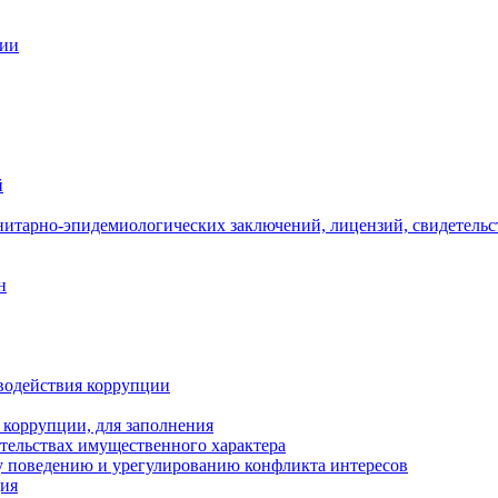
ции
й
нитарно-эпидемиологических заключений, лицензий, свидетельс
н
водействия коррупции
 коррупции, для заполнения
ательствах имущественного характера
 поведению и урегулированию конфликта интересов
ция