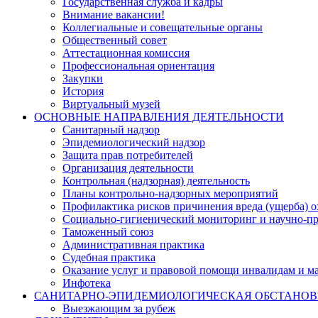
Государственная служба и кадры
Внимание вакансии!
Коллегиальные и совещательные органы
Общественный совет
Аттестационная комиссия
Профессиональная ориентация
Закупки
История
Виртуальный музей
ОСНОВНЫЕ НАПРАВЛЕНИЯ ДЕЯТЕЛЬНОСТИ
Санитарный надзор
Эпидемиологический надзор
Защита прав потребителей
Организация деятельности
Контрольная (надзорная) деятельность
Планы контрольно-надзорных мероприятий
Профилактика рисков причинения вреда (ущерба) 
Социально-гигиенический мониторинг и научно-пр
Таможенный союз
Административная практика
Судебная практика
Оказание услуг и правовой помощи инвалидам и 
Инфотека
САНИТАРНО-ЭПИДЕМИОЛОГИЧЕСКАЯ ОБСТАНО
Выезжающим за рубеж