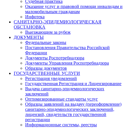
Судебная практика
Оказание услуг и правовой помощи инвалидам и
маломобильным гражданам
Инфотека
САНИТАРНО-ЭПИДЕМИОЛОГИЧЕСКАЯ
ОБСТАНОВКА
Выезжающим за рубеж
ДОКУМЕНТЫ
Федеральные законы
Постановления Правительства Российской
Федерации
Документы Роспотребнадзора
Документы Управления Роспотребнадзора
Образцы документов
ГОСУДАРСТВЕННЫЕ УСЛУГИ
Регистрация уведомлений
Государственная Регистрация и Лицензирование
Выдача санитарно-эпидемиологических
заключений
Оптимизированные стандарты услуг
Образцы заявлений на выдачу (переоформление)
санитарно-эпидемиологических заключений,
лицензий, свидетельств государственной
регистрации
Информационные системы, реестры