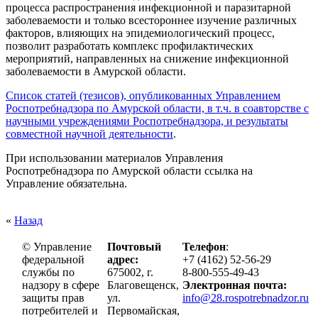
процесса распространения инфекционной и паразитарной
заболеваемости и только всестороннее изучение различных
факторов, влияющих на эпидемиологический процесс,
позволит разработать комплекс профилактических
мероприятий, направленных на снижение инфекционной
заболеваемости в Амурской области.
Список статей (тезисов), опубликованных Управлением
Роспотребнадзора по Амурской области, в т.ч. в соавторстве с
научными учреждениями Роспотребнадзора, и результаты
совместной научной деятельности
.
При использовании материалов Управления
Роспотребнадзора по Амурской области ссылка на
Управление обязательна.
«
Назад
© Управление
Почтовый
Телефон
:
федеральной
адрес:
+7 (4162) 52-56-29
службы по
675002, г.
8-800-555-49-43
надзору в сфере
Благовещенск,
Электронная почта:
защиты прав
ул.
info@28.rospotrebnadzor.ru
потребителей и
Первомайская,