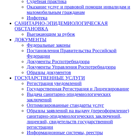
Судебная практика
Оказание услуг и правовой помощи инвалидам и
маломобильным гражданам
Инфотека
САНИТАРНО-ЭПИДЕМИОЛОГИЧЕСКАЯ
ОБСТАНОВКА
Выезжающим за рубеж
ДОКУМЕНТЫ
Федеральные законы
Постановления Правительства Российской
Федерации
Документы Роспотребнадзора
Документы Управления Роспотребнадзора
Образцы документов
ГОСУДАРСТВЕННЫЕ УСЛУГИ
Регистрация уведомлений
Государственная Регистрация и Лицензирование
Выдача санитарно-эпидемиологических
заключений
Оптимизированные стандарты услуг
Образцы заявлений на выдачу (переоформление)
санитарно-эпидемиологических заключений,
лицензий, свидетельств государственной
регистрации
Информационные системы, реестры