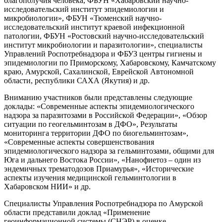
благополучия человека, ФБУН «Хабаровский научно-
исследовательский институт эпидемиологии и
микробиологии», ФБУН «Тюменский научно-
исследовательский институт краевой инфекционной
патологии, ФБУН «Ростовский научно-исследовательский
институт микробиологии и паразитологии», специалисты
Управлений Роспотребнадзора и ФБУЗ центры гигиены и
эпидемиологии по Приморскому, Хабаровскому, Камчатскому
краю, Амурской, Сахалинской, Еврейской Автономной
области, республики САХА (Якутия) и др.
Вниманию участников были представлены следующие
доклады: «Современные аспекты эпидемиологического
надзора за паразитозами в Российской Федерации», «Обзор
ситуации по геогельминтозам в ДФО», Результаты
мониторинга территории ДФО по биогельминтозам»,
«Современные аспекты совершенствования
эпидемиологического надзора за гельминтозами, общими для
Юга и дальнего Востока России», «Нанофиетоз – один из
эндемичных трематодозов Приамурья», «Исторические
аспекты изучения медицинской гельминтологии в
Хабаровском НИИ» и др.
Специалисты Управления Роспотребнадзора по Амурской
области представили доклад «Применение
геоинформационной системы (СНЭР) в оценке