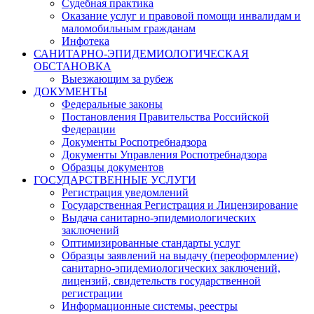
Судебная практика
Оказание услуг и правовой помощи инвалидам и
маломобильным гражданам
Инфотека
САНИТАРНО-ЭПИДЕМИОЛОГИЧЕСКАЯ
ОБСТАНОВКА
Выезжающим за рубеж
ДОКУМЕНТЫ
Федеральные законы
Постановления Правительства Российской
Федерации
Документы Роспотребнадзора
Документы Управления Роспотребнадзора
Образцы документов
ГОСУДАРСТВЕННЫЕ УСЛУГИ
Регистрация уведомлений
Государственная Регистрация и Лицензирование
Выдача санитарно-эпидемиологических
заключений
Оптимизированные стандарты услуг
Образцы заявлений на выдачу (переоформление)
санитарно-эпидемиологических заключений,
лицензий, свидетельств государственной
регистрации
Информационные системы, реестры