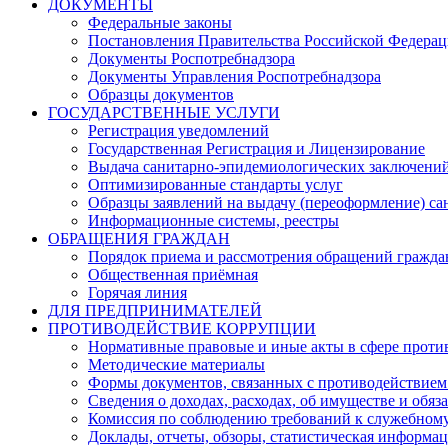
ДОКУМЕНТЫ
Федеральные законы
Постановления Правительства Российской Федера
Документы Роспотребнадзора
Документы Управления Роспотребнадзора
Образцы документов
ГОСУДАРСТВЕННЫЕ УСЛУГИ
Регистрация уведомлений
Государственная Регистрация и Лицензирование
Выдача санитарно-эпидемиологических заключени
Оптимизированные стандарты услуг
Образцы заявлений на выдачу (переоформление) са
Информационные системы, реестры
ОБРАЩЕНИЯ ГРАЖДАН
Порядок приема и рассмотрения обращений гражда
Общественная приёмная
Горячая линия
ДЛЯ ПРЕДПРИНИМАТЕЛЕЙ
ПРОТИВОДЕЙСТВИЕ КОРРУПЦИИ
Нормативные правовые и иные акты в сфере проти
Методические материалы
Формы документов, связанных с противодействием
Сведения о доходах, расходах, об имуществе и обяз
Комиссия по соблюдению требований к служебному
Доклады, отчеты, обзоры, статистическая информа