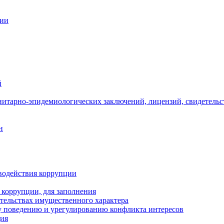
ции
й
нитарно-эпидемиологических заключений, лицензий, свидетельс
н
водействия коррупции
 коррупции, для заполнения
ательствах имущественного характера
 поведению и урегулированию конфликта интересов
ция