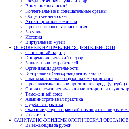
Государственная служба и кадры
Внимание вакансии!
Коллегиальные и совещательные органы
Общественный совет
Аттестационная комиссия
Профессиональная ориентация
Закупки
История
Виртуальный музей
ОСНОВНЫЕ НАПРАВЛЕНИЯ ДЕЯТЕЛЬНОСТИ
Санитарный надзор
Эпидемиологический надзор
Защита прав потребителей
Организация деятельности
Контрольная (надзорная) деятельность
Планы контрольно-надзорных мероприятий
Профилактика рисков причинения вреда (ущерба) 
Социально-гигиенический мониторинг и научно-пр
Таможенный союз
Административная практика
Судебная практика
Оказание услуг и правовой помощи инвалидам и 
Инфотека
САНИТАРНО-ЭПИДЕМИОЛОГИЧЕСКАЯ ОБСТАНО
Выезжающим за рубеж