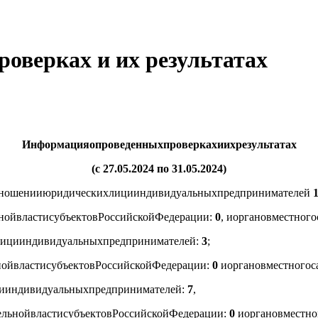
оверках и их результатах
Информация
о
проведенных
проверках
и
их
результатах
(
с
27.05.2024
по
31.05.2024)
ношении
юридических
лиц
и
индивидуальных
предпринимателей
ной
власти
субъектов
Российской
Федерации
:
0
,
и
органов
местного
лиц
и
индивидуальных
предпринимателей
:
3
;
ной
власти
субъектов
Российской
Федерации
:
0
и
органов
местного
с
и
индивидуальных
предпринимателей
:
7
,
ельной
власти
субъектов
Российской
Федерации
:
0
и
органов
местно