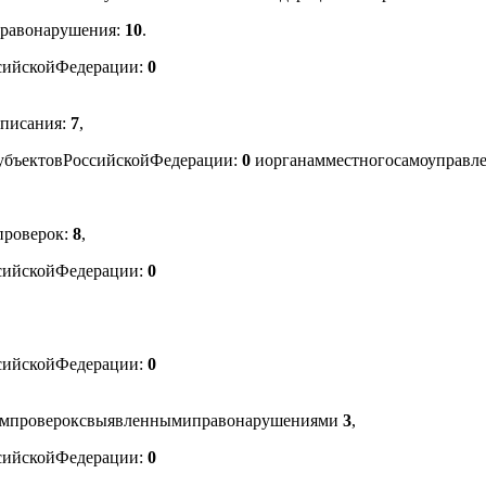
равонарушения
:
10
.
сийской
Федерации
:
0
дписания
:
7
,
убъектов
Российской
Федерации
:
0
и
органам
местного
самоуправл
проверок
:
8
,
сийской
Федерации
:
0
сийской
Федерации
:
0
ам
проверок
с
выявленными
правонарушениями
3
,
сийской
Федерации
:
0