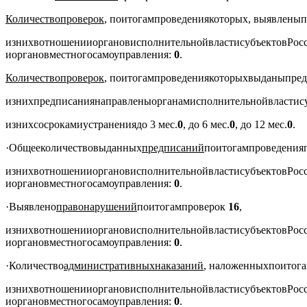
Количество
проверок
,
по
итогам
проведения
которых
,
выявлены
п
из
них
в
отношении
органов
исполнительной
власти
субъектов
Рос
и
органов
местного
самоуправления
:
0
.
Количество
проверок
,
по
итогам
проведения
которых
выданы
пре
из
них
предписания
направлены
органам
исполнительной
власти
с
из
них
со
сроками
устранения
до
3
мес
.
0
,
до
6
мес
.
0
,
до
12
мес
.
0
.
·
Общее
количество
выданных
предписаний
по
итогам
проведения
из
них
в
отношении
органов
исполнительной
власти
субъектов
Рос
и
органов
местного
самоуправления
:
0
.
·
Выявлено
правонарушений
по
итогам
проверок
16
,
из
них
в
отношении
органов
исполнительной
власти
субъектов
Рос
и
органов
местного
самоуправления
:
0
.
·
Количество
административных
наказаний
,
наложенных
по
итог
из
них
в
отношении
органов
исполнительной
власти
субъектов
Рос
и
органов
местного
самоуправления
:
0
.