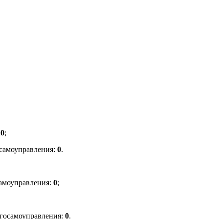
10
;
самоуправления
:
0
.
амоуправления
:
0
;
го
самоуправления
:
0
.