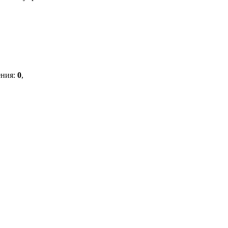
ения
:
0
,