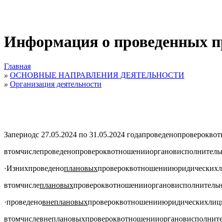
Информация о проведенных пр
Главная
»
ОСНОВНЫЕ НАПРАВЛЕНИЯ ДЕЯТЕЛЬНОСТИ
»
Организация деятельности
За
период
с
27.05.2024
по
31.05.2024
года
проведено
проверок
в
от
в
том
числе
проведено
проверок
в
отношении
органов
исполнитель
·
Из
них
проведено
плановых
проверок
в
отношении
юридических
в
том
числе
плановых
проверок
в
отношении
органов
исполнитель
·
проведено
внеплановых
проверок
в
отношении
юридических
лиц
в
том
числе
внеплановых
проверок
в
отношении
органов
исполнит