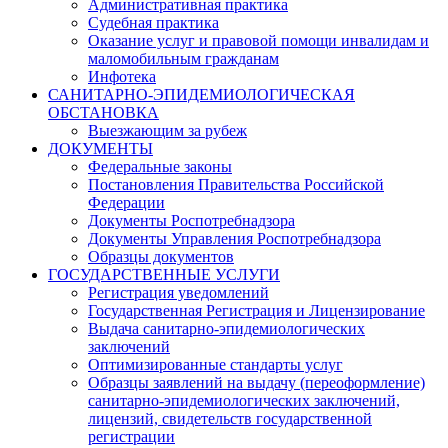
Административная практика
Судебная практика
Оказание услуг и правовой помощи инвалидам и
маломобильным гражданам
Инфотека
САНИТАРНО-ЭПИДЕМИОЛОГИЧЕСКАЯ
ОБСТАНОВКА
Выезжающим за рубеж
ДОКУМЕНТЫ
Федеральные законы
Постановления Правительства Российской
Федерации
Документы Роспотребнадзора
Документы Управления Роспотребнадзора
Образцы документов
ГОСУДАРСТВЕННЫЕ УСЛУГИ
Регистрация уведомлений
Государственная Регистрация и Лицензирование
Выдача санитарно-эпидемиологических
заключений
Оптимизированные стандарты услуг
Образцы заявлений на выдачу (переоформление)
санитарно-эпидемиологических заключений,
лицензий, свидетельств государственной
регистрации