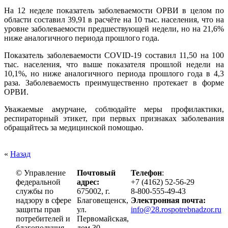
На 12 неделе показатель заболеваемости ОРВИ в целом по
области составил 39,91 в расчёте на 10 тыс. населения, что на
уровне заболеваемости предшествующей недели, но на 21,6%
ниже аналогичного периода прошлого года.
Показатель заболеваемости COVID-19 составил 11,50 на 100
тыс. населения, что выше показателя прошлой недели на
10,1%, но ниже аналогичного периода прошлого года в 4,3
раза. Заболеваемость преимущественно протекает в форме
ОРВИ.
Уважаемые амурчане, соблюдайте меры профилактики,
респираторный этикет, при первых признаках заболевания
обращайтесь за медицинской помощью.
«
Назад
© Управление
Почтовый
Телефон
:
федеральной
адрес:
+7 (4162) 52-56-29
службы по
675002, г.
8-800-555-49-43
надзору в сфере
Благовещенск,
Электронная почта:
защиты прав
ул.
info@28.rospotrebnadzor.ru
потребителей и
Первомайская,
благополучия
дом 30