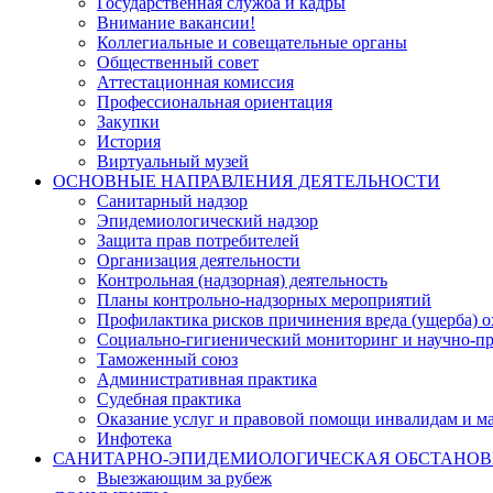
Государственная служба и кадры
Внимание вакансии!
Коллегиальные и совещательные органы
Общественный совет
Аттестационная комиссия
Профессиональная ориентация
Закупки
История
Виртуальный музей
ОСНОВНЫЕ НАПРАВЛЕНИЯ ДЕЯТЕЛЬНОСТИ
Санитарный надзор
Эпидемиологический надзор
Защита прав потребителей
Организация деятельности
Контрольная (надзорная) деятельность
Планы контрольно-надзорных мероприятий
Профилактика рисков причинения вреда (ущерба) 
Социально-гигиенический мониторинг и научно-пр
Таможенный союз
Административная практика
Судебная практика
Оказание услуг и правовой помощи инвалидам и 
Инфотека
САНИТАРНО-ЭПИДЕМИОЛОГИЧЕСКАЯ ОБСТАНО
Выезжающим за рубеж