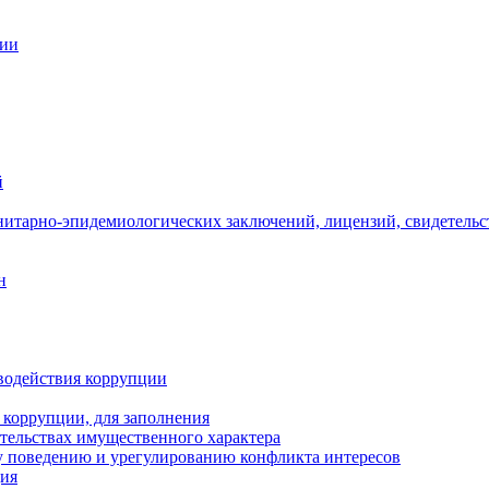
ции
й
нитарно-эпидемиологических заключений, лицензий, свидетельс
н
водействия коррупции
 коррупции, для заполнения
ательствах имущественного характера
 поведению и урегулированию конфликта интересов
ция