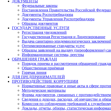
ДОКУМЕНТЫ
Федеральные законы
Постановления Правительства Российской Федера
Документы Роспотребнадзора
Документы Управления Роспотребнадзора
Образцы документов
ГОСУДАРСТВЕННЫЕ УСЛУГИ
Регистрация уведомлений
Государственная Регистрация и Лицензирование
Выдача санитарно-эпидемиологических заключени
Оптимизированные стандарты услуг
Образцы заявлений на выдачу (переоформление) са
Информационные системы, реестры
ОБРАЩЕНИЯ ГРАЖДАН
Порядок приема и рассмотрения обращений гражда
Общественная приёмная
Горячая линия
ДЛЯ ПРЕДПРИНИМАТЕЛЕЙ
ПРОТИВОДЕЙСТВИЕ КОРРУПЦИИ
Нормативные правовые и иные акты в сфере проти
Методические материалы
Формы документов, связанных с противодействием
Сведения о доходах, расходах, об имуществе и обяз
Комиссия по соблюдению требований к служебному
Доклады, отчеты, обзоры, статистическая информа