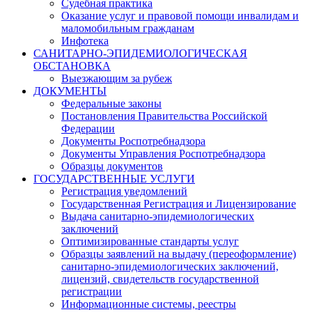
Судебная практика
Оказание услуг и правовой помощи инвалидам и
маломобильным гражданам
Инфотека
САНИТАРНО-ЭПИДЕМИОЛОГИЧЕСКАЯ
ОБСТАНОВКА
Выезжающим за рубеж
ДОКУМЕНТЫ
Федеральные законы
Постановления Правительства Российской
Федерации
Документы Роспотребнадзора
Документы Управления Роспотребнадзора
Образцы документов
ГОСУДАРСТВЕННЫЕ УСЛУГИ
Регистрация уведомлений
Государственная Регистрация и Лицензирование
Выдача санитарно-эпидемиологических
заключений
Оптимизированные стандарты услуг
Образцы заявлений на выдачу (переоформление)
санитарно-эпидемиологических заключений,
лицензий, свидетельств государственной
регистрации
Информационные системы, реестры