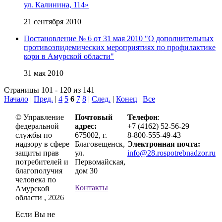
ул. Калинина, 114»
21 сентября 2010
Постановление № 6 от 31 мая 2010 "О дополнительных
противоэпидемических мероприятиях по профилактике
кори в Амурской области"
31 мая 2010
Страницы 101 - 120 из 141
Начало
|
Пред.
|
4
5
6
7
8
|
След.
|
Конец
|
Все
© Управление
Почтовый
Телефон
:
федеральной
адрес:
+7 (4162) 52-56-29
службы по
675002, г.
8-800-555-49-43
надзору в сфере
Благовещенск,
Электронная почта:
защиты прав
ул.
info@28.rospotrebnadzor.ru
потребителей и
Первомайская,
благополучия
дом 30
человека по
Контакты
Амурской
области , 2026
Если Вы не