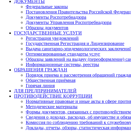
ДОКУМЕНТЫ
Федеральные законы
Постановления Правительства Российской Федера
Документы Роспотребнадзора
Документы Управления Роспотребнадзора
Образцы документов
ГОСУДАРСТВЕННЫЕ УСЛУГИ
Регистрация уведомлений
Государственная Регистрация и Лицензирование
Выдача санитарно-эпидемиологических заключени
Оптимизированные стандарты услуг
Образцы заявлений на выдачу (переоформление) са
Информационные системы, реестры
ОБРАЩЕНИЯ ГРАЖДАН
Порядок приема и рассмотрения обращений гражда
Общественная приёмная
Горячая линия
ДЛЯ ПРЕДПРИНИМАТЕЛЕЙ
ПРОТИВОДЕЙСТВИЕ КОРРУПЦИИ
Нормативные правовые и иные акты в сфере проти
Методические материалы
Формы документов, связанных с противодействием
Сведения о доходах, расходах, об имуществе и обяз
Комиссия по соблюдению требований к служебному
Доклады, отчеты, обзоры, статистическая информа