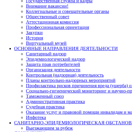
Государственная служба и кадры
Внимание вакансии!
Коллегиальные и совещательные органы
Общественный совет
Аттестационная комиссия
Профессиональная ориентация
Закупки
История
Виртуальный музей
ОСНОВНЫЕ НАПРАВЛЕНИЯ ДЕЯТЕЛЬНОСТИ
Санитарный надзор
Эпидемиологический надзор
Защита прав потребителей
Организация деятельности
Контрольная (надзорная) деятельность
Планы контрольно-надзорных мероприятий
Профилактика рисков причинения вреда (ущерба) 
Социально-гигиенический мониторинг и научно-пр
Таможенный союз
Административная практика
Судебная практика
Оказание услуг и правовой помощи инвалидам и 
Инфотека
САНИТАРНО-ЭПИДЕМИОЛОГИЧЕСКАЯ ОБСТАНО
Выезжающим за рубеж