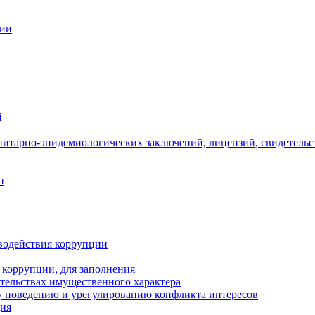
ции
й
нитарно-эпидемиологических заключений, лицензий, свидетельс
н
водействия коррупции
 коррупции, для заполнения
ательствах имущественного характера
 поведению и урегулированию конфликта интересов
ция