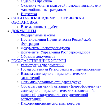
Судебная практика
Оказание услуг и правовой помощи инвалидам и
маломобильным гражданам
Инфотека
САНИТАРНО-ЭПИДЕМИОЛОГИЧЕСКАЯ
ОБСТАНОВКА
Выезжающим за рубеж
ДОКУМЕНТЫ
Федеральные законы
Постановления Правительства Российской
Федерации
Документы Роспотребнадзора
Документы Управления Роспотребнадзора
Образцы документов
ГОСУДАРСТВЕННЫЕ УСЛУГИ
Регистрация уведомлений
Государственная Регистрация и Лицензирование
Выдача санитарно-эпидемиологических
заключений
Оптимизированные стандарты услуг
Образцы заявлений на выдачу (переоформление)
санитарно-эпидемиологических заключений,
лицензий, свидетельств государственной
регистрации
Информационные системы, реестры