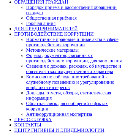
ОБРАЩЕНИЯ ГРАЖДАН
Порядок приема и рассмотрения обращений
граждан
Общественная приёмная
Горячая линия
ДЛЯ ПРЕДПРИНИМАТЕЛЕЙ
ПРОТИВОДЕЙСТВИЕ КОРРУПЦИИ
Нормативные правовые и иные акты в сфере
противодействия коррупции
Методические материалы
Формы документов, связанных с
противодействием коррупции, для заполнения
Сведения о доходах, расходах, об имуществе и
обязательствах имущественного характера
Комиссия по соблюдению требований к
служебному поведению и урегулированию
конфликта интересов
Доклады, отчеты, обзоры, статистическая
информация
Обратная связь для сообщений о фактах
коррупции
Антикоррупционная экспертиза
ПРЕСС-СЛУЖБА
КОНТАКТЫ
ЦЕНТР ГИГИЕНЫ И ЭПИДЕМИОЛОГИИ