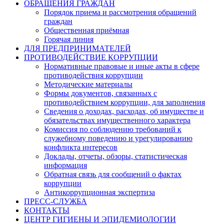
ОБРАЩЕНИЯ ГРАЖДАН
Порядок приема и рассмотрения обращений
граждан
Общественная приёмная
Горячая линия
ДЛЯ ПРЕДПРИНИМАТЕЛЕЙ
ПРОТИВОДЕЙСТВИЕ КОРРУПЦИИ
Нормативные правовые и иные акты в сфере
противодействия коррупции
Методические материалы
Формы документов, связанных с
противодействием коррупции, для заполнения
Сведения о доходах, расходах, об имуществе и
обязательствах имущественного характера
Комиссия по соблюдению требований к
служебному поведению и урегулированию
конфликта интересов
Доклады, отчеты, обзоры, статистическая
информация
Обратная связь для сообщений о фактах
коррупции
Антикоррупционная экспертиза
ПРЕСС-СЛУЖБА
КОНТАКТЫ
ЦЕНТР ГИГИЕНЫ И ЭПИДЕМИОЛОГИИ