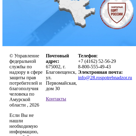
© Управление
Почтовый
Телефон
:
федеральной
адрес:
+7 (4162) 52-56-29
службы по
675002, г.
8-800-555-49-43
надзору в сфере
Благовещенск,
Электронная почта:
защиты прав
ул.
info@28.rospotrebnadzor.ru
потребителей и
Первомайская,
благополучия
дом 30
человека по
Контакты
Амурской
области , 2026
Если Вы не
нашли
необходимую
информацию,