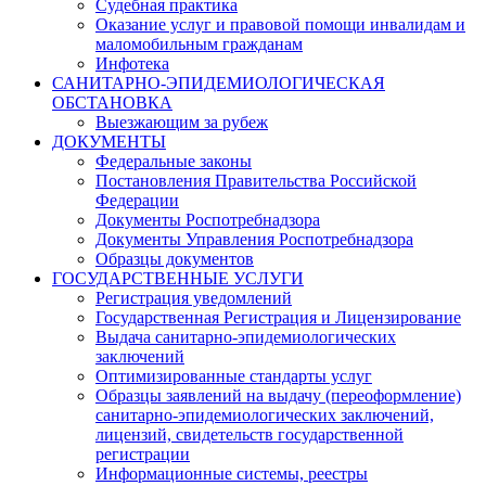
Судебная практика
Оказание услуг и правовой помощи инвалидам и
маломобильным гражданам
Инфотека
САНИТАРНО-ЭПИДЕМИОЛОГИЧЕСКАЯ
ОБСТАНОВКА
Выезжающим за рубеж
ДОКУМЕНТЫ
Федеральные законы
Постановления Правительства Российской
Федерации
Документы Роспотребнадзора
Документы Управления Роспотребнадзора
Образцы документов
ГОСУДАРСТВЕННЫЕ УСЛУГИ
Регистрация уведомлений
Государственная Регистрация и Лицензирование
Выдача санитарно-эпидемиологических
заключений
Оптимизированные стандарты услуг
Образцы заявлений на выдачу (переоформление)
санитарно-эпидемиологических заключений,
лицензий, свидетельств государственной
регистрации
Информационные системы, реестры