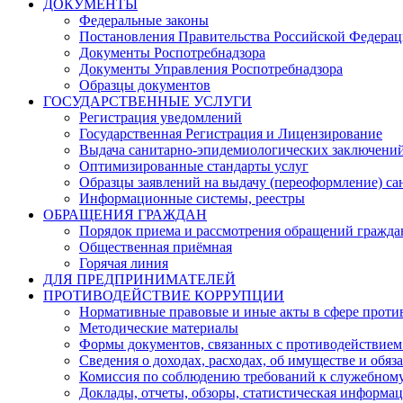
ДОКУМЕНТЫ
Федеральные законы
Постановления Правительства Российской Федера
Документы Роспотребнадзора
Документы Управления Роспотребнадзора
Образцы документов
ГОСУДАРСТВЕННЫЕ УСЛУГИ
Регистрация уведомлений
Государственная Регистрация и Лицензирование
Выдача санитарно-эпидемиологических заключени
Оптимизированные стандарты услуг
Образцы заявлений на выдачу (переоформление) са
Информационные системы, реестры
ОБРАЩЕНИЯ ГРАЖДАН
Порядок приема и рассмотрения обращений гражда
Общественная приёмная
Горячая линия
ДЛЯ ПРЕДПРИНИМАТЕЛЕЙ
ПРОТИВОДЕЙСТВИЕ КОРРУПЦИИ
Нормативные правовые и иные акты в сфере проти
Методические материалы
Формы документов, связанных с противодействием
Сведения о доходах, расходах, об имуществе и обяз
Комиссия по соблюдению требований к служебному
Доклады, отчеты, обзоры, статистическая информа