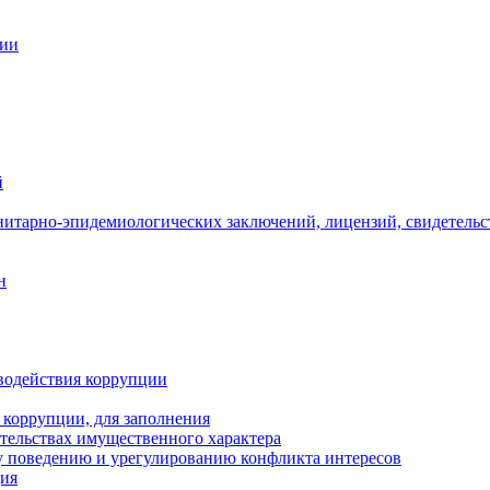
ции
й
нитарно-эпидемиологических заключений, лицензий, свидетельс
н
водействия коррупции
 коррупции, для заполнения
ательствах имущественного характера
 поведению и урегулированию конфликта интересов
ция