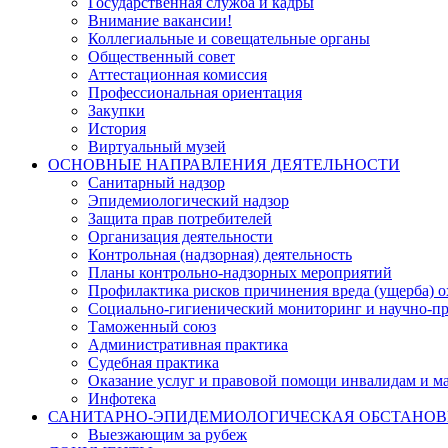
Государственная служба и кадры
Внимание вакансии!
Коллегиальные и совещательные органы
Общественный совет
Аттестационная комиссия
Профессиональная ориентация
Закупки
История
Виртуальный музей
ОСНОВНЫЕ НАПРАВЛЕНИЯ ДЕЯТЕЛЬНОСТИ
Санитарный надзор
Эпидемиологический надзор
Защита прав потребителей
Организация деятельности
Контрольная (надзорная) деятельность
Планы контрольно-надзорных мероприятий
Профилактика рисков причинения вреда (ущерба) 
Социально-гигиенический мониторинг и научно-пр
Таможенный союз
Административная практика
Судебная практика
Оказание услуг и правовой помощи инвалидам и 
Инфотека
САНИТАРНО-ЭПИДЕМИОЛОГИЧЕСКАЯ ОБСТАНО
Выезжающим за рубеж