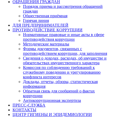
ОБРАЩЕНИЯ ГРАЖДАН
Порядок приема и рассмотрения обращений
граждан
Общественная приёмная
Горячая линия
ДЛЯ ПРЕДПРИНИМАТЕЛЕЙ
ПРОТИВОДЕЙСТВИЕ КОРРУПЦИИ
Нормативные правовые и иные акты в сфере
противодействия коррупции
Методические материалы
Формы документов, связанных с
противодействием коррупции, для заполнения
Сведения о доходах, расходах, об имуществе и
обязательствах имущественного характера
Комиссия по соблюдению требований к
служебному поведению и урегулированию
конфликта интересов
Доклады, отчеты, обзоры, статистическая
информация
Обратная связь для сообщений о фактах
коррупции
Антикоррупционная экспертиза
ПРЕСС-СЛУЖБА
КОНТАКТЫ
ЦЕНТР ГИГИЕНЫ И ЭПИДЕМИОЛОГИИ