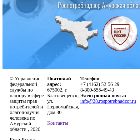
© Управление
Почтовый
Телефон
:
федеральной
адрес:
+7 (4162) 52-56-29
службы по
675002, г.
8-800-555-49-43
надзору в сфере
Благовещенск,
Электронная почта:
защиты прав
ул.
info@28.rospotrebnadzor.ru
потребителей и
Первомайская,
благополучия
дом 30
человека по
Контакты
Амурской
области , 2026
Если Вы не