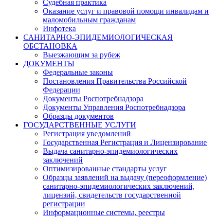
Судебная практика
Оказание услуг и правовой помощи инвалидам и
маломобильным гражданам
Инфотека
САНИТАРНО-ЭПИДЕМИОЛОГИЧЕСКАЯ
ОБСТАНОВКА
Выезжающим за рубеж
ДОКУМЕНТЫ
Федеральные законы
Постановления Правительства Российской
Федерации
Документы Роспотребнадзора
Документы Управления Роспотребнадзора
Образцы документов
ГОСУДАРСТВЕННЫЕ УСЛУГИ
Регистрация уведомлений
Государственная Регистрация и Лицензирование
Выдача санитарно-эпидемиологических
заключений
Оптимизированные стандарты услуг
Образцы заявлений на выдачу (переоформление)
санитарно-эпидемиологических заключений,
лицензий, свидетельств государственной
регистрации
Информационные системы, реестры