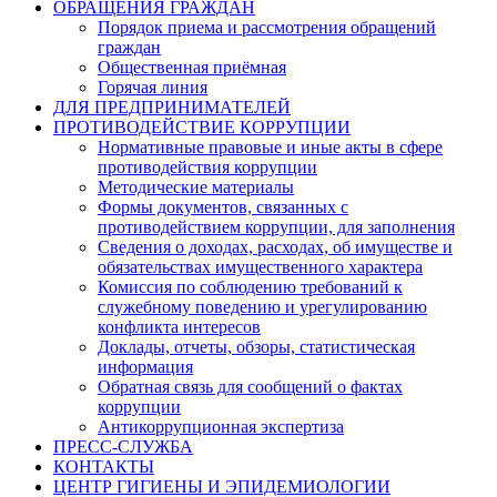
ОБРАЩЕНИЯ ГРАЖДАН
Порядок приема и рассмотрения обращений
граждан
Общественная приёмная
Горячая линия
ДЛЯ ПРЕДПРИНИМАТЕЛЕЙ
ПРОТИВОДЕЙСТВИЕ КОРРУПЦИИ
Нормативные правовые и иные акты в сфере
противодействия коррупции
Методические материалы
Формы документов, связанных с
противодействием коррупции, для заполнения
Сведения о доходах, расходах, об имуществе и
обязательствах имущественного характера
Комиссия по соблюдению требований к
служебному поведению и урегулированию
конфликта интересов
Доклады, отчеты, обзоры, статистическая
информация
Обратная связь для сообщений о фактах
коррупции
Антикоррупционная экспертиза
ПРЕСС-СЛУЖБА
КОНТАКТЫ
ЦЕНТР ГИГИЕНЫ И ЭПИДЕМИОЛОГИИ