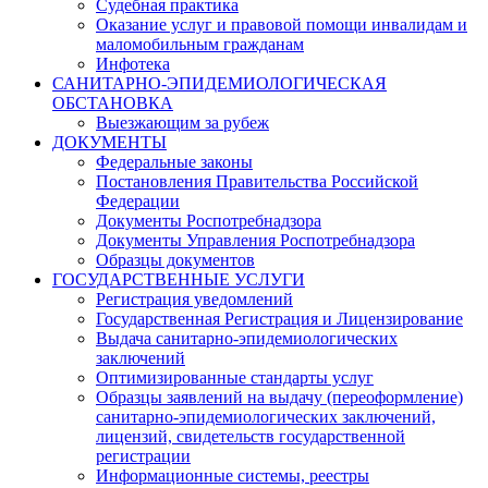
Судебная практика
Оказание услуг и правовой помощи инвалидам и
маломобильным гражданам
Инфотека
САНИТАРНО-ЭПИДЕМИОЛОГИЧЕСКАЯ
ОБСТАНОВКА
Выезжающим за рубеж
ДОКУМЕНТЫ
Федеральные законы
Постановления Правительства Российской
Федерации
Документы Роспотребнадзора
Документы Управления Роспотребнадзора
Образцы документов
ГОСУДАРСТВЕННЫЕ УСЛУГИ
Регистрация уведомлений
Государственная Регистрация и Лицензирование
Выдача санитарно-эпидемиологических
заключений
Оптимизированные стандарты услуг
Образцы заявлений на выдачу (переоформление)
санитарно-эпидемиологических заключений,
лицензий, свидетельств государственной
регистрации
Информационные системы, реестры