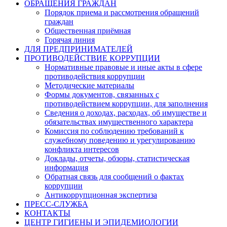
ОБРАЩЕНИЯ ГРАЖДАН
Порядок приема и рассмотрения обращений
граждан
Общественная приёмная
Горячая линия
ДЛЯ ПРЕДПРИНИМАТЕЛЕЙ
ПРОТИВОДЕЙСТВИЕ КОРРУПЦИИ
Нормативные правовые и иные акты в сфере
противодействия коррупции
Методические материалы
Формы документов, связанных с
противодействием коррупции, для заполнения
Сведения о доходах, расходах, об имуществе и
обязательствах имущественного характера
Комиссия по соблюдению требований к
служебному поведению и урегулированию
конфликта интересов
Доклады, отчеты, обзоры, статистическая
информация
Обратная связь для сообщений о фактах
коррупции
Антикоррупционная экспертиза
ПРЕСС-СЛУЖБА
КОНТАКТЫ
ЦЕНТР ГИГИЕНЫ И ЭПИДЕМИОЛОГИИ