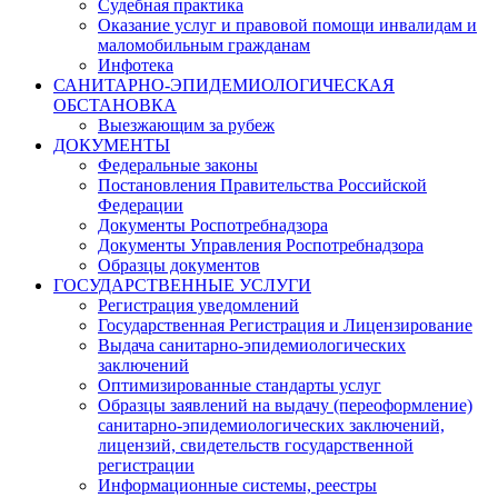
Судебная практика
Оказание услуг и правовой помощи инвалидам и
маломобильным гражданам
Инфотека
САНИТАРНО-ЭПИДЕМИОЛОГИЧЕСКАЯ
ОБСТАНОВКА
Выезжающим за рубеж
ДОКУМЕНТЫ
Федеральные законы
Постановления Правительства Российской
Федерации
Документы Роспотребнадзора
Документы Управления Роспотребнадзора
Образцы документов
ГОСУДАРСТВЕННЫЕ УСЛУГИ
Регистрация уведомлений
Государственная Регистрация и Лицензирование
Выдача санитарно-эпидемиологических
заключений
Оптимизированные стандарты услуг
Образцы заявлений на выдачу (переоформление)
санитарно-эпидемиологических заключений,
лицензий, свидетельств государственной
регистрации
Информационные системы, реестры