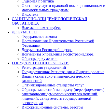
Судебная практика
Оказание услуг и правовой помощи инвалидам и
маломобильным гражданам
Инфотека
САНИТАРНО-ЭПИДЕМИОЛОГИЧЕСКАЯ
ОБСТАНОВКА
Выезжающим за рубеж
ДОКУМЕНТЫ
Федеральные законы
Постановления Правительства Российской
Федерации
Документы Роспотребнадзора
Документы Управления Роспотребнадзора
Образцы документов
ГОСУДАРСТВЕННЫЕ УСЛУГИ
Регистрация уведомлений
Государственная Регистрация и Лицензирование
Выдача санитарно-эпидемиологических
заключений
Оптимизированные стандарты услуг
Образцы заявлений на выдачу (переоформление)
санитарно-эпидемиологических заключений,
лицензий, свидетельств государственной
регистрации
Информационные системы, реестры