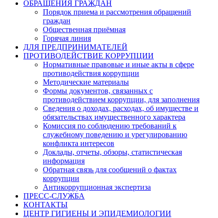
ОБРАЩЕНИЯ ГРАЖДАН
Порядок приема и рассмотрения обращений
граждан
Общественная приёмная
Горячая линия
ДЛЯ ПРЕДПРИНИМАТЕЛЕЙ
ПРОТИВОДЕЙСТВИЕ КОРРУПЦИИ
Нормативные правовые и иные акты в сфере
противодействия коррупции
Методические материалы
Формы документов, связанных с
противодействием коррупции, для заполнения
Сведения о доходах, расходах, об имуществе и
обязательствах имущественного характера
Комиссия по соблюдению требований к
служебному поведению и урегулированию
конфликта интересов
Доклады, отчеты, обзоры, статистическая
информация
Обратная связь для сообщений о фактах
коррупции
Антикоррупционная экспертиза
ПРЕСС-СЛУЖБА
КОНТАКТЫ
ЦЕНТР ГИГИЕНЫ И ЭПИДЕМИОЛОГИИ