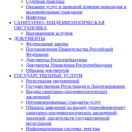
Судебная практика
Оказание услуг и правовой помощи инвалидам и
маломобильным гражданам
Инфотека
САНИТАРНО-ЭПИДЕМИОЛОГИЧЕСКАЯ
ОБСТАНОВКА
Выезжающим за рубеж
ДОКУМЕНТЫ
Федеральные законы
Постановления Правительства Российской
Федерации
Документы Роспотребнадзора
Документы Управления Роспотребнадзора
Образцы документов
ГОСУДАРСТВЕННЫЕ УСЛУГИ
Регистрация уведомлений
Государственная Регистрация и Лицензирование
Выдача санитарно-эпидемиологических
заключений
Оптимизированные стандарты услуг
Образцы заявлений на выдачу (переоформление)
санитарно-эпидемиологических заключений,
лицензий, свидетельств государственной
регистрации
Информационные системы, реестры