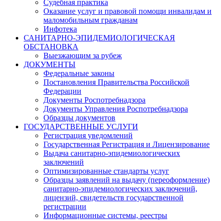
Судебная практика
Оказание услуг и правовой помощи инвалидам и
маломобильным гражданам
Инфотека
САНИТАРНО-ЭПИДЕМИОЛОГИЧЕСКАЯ
ОБСТАНОВКА
Выезжающим за рубеж
ДОКУМЕНТЫ
Федеральные законы
Постановления Правительства Российской
Федерации
Документы Роспотребнадзора
Документы Управления Роспотребнадзора
Образцы документов
ГОСУДАРСТВЕННЫЕ УСЛУГИ
Регистрация уведомлений
Государственная Регистрация и Лицензирование
Выдача санитарно-эпидемиологических
заключений
Оптимизированные стандарты услуг
Образцы заявлений на выдачу (переоформление)
санитарно-эпидемиологических заключений,
лицензий, свидетельств государственной
регистрации
Информационные системы, реестры