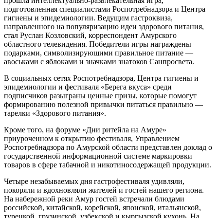
прошла интеллектуально-развлекательная игра,
подготовленная специалистами Роспотребнадзора и Центра
гигиены и эпидемиологии. Ведущим гастроквиза,
направленного на популяризацию идеи здорового питания,
стал Руслан Козловский, корреспондент Амурского
областного телевидения. Победители игры награждены
подарками, символизирующими правильное питание —
авоськами с яблоками и значками знатоков Санпросвета.
В социальных сетях Роспотребнадзора, Центра гигиены и
эпидемиологии и фестиваля «Берега вкуса» среди
подписчиков разыграны ценные призы, которые помогут
формированию полезной привычки питаться правильно —
тарелки «Здорового питания».
Кроме того, на форуме «Дни ритейла на Амуре»
приуроченном к открытию фестиваля, Управлением
Роспотребнадзора по Амурской области представлен доклад о
государственной информационной системе маркировки
товаров в сфере табачной и никотиносодержащей продукции.
Четыре незабываемых дня гастрофестиваля удивляли,
покоряли и вдохновляли жителей и гостей нашего региона.
На набережной реки Амур гостей встречали блюдами
российской, китайской, корейской, японской, итальянской,
турецкой, грузинской, узбекской и кыргызской кухонь. На