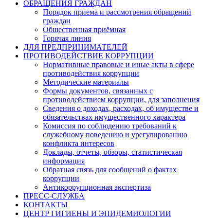
ОБРАЩЕНИЯ ГРАЖДАН
Порядок приема и рассмотрения обращений
граждан
Общественная приёмная
Горячая линия
ДЛЯ ПРЕДПРИНИМАТЕЛЕЙ
ПРОТИВОДЕЙСТВИЕ КОРРУПЦИИ
Нормативные правовые и иные акты в сфере
противодействия коррупции
Методические материалы
Формы документов, связанных с
противодействием коррупции, для заполнения
Сведения о доходах, расходах, об имуществе и
обязательствах имущественного характера
Комиссия по соблюдению требований к
служебному поведению и урегулированию
конфликта интересов
Доклады, отчеты, обзоры, статистическая
информация
Обратная связь для сообщений о фактах
коррупции
Антикоррупционная экспертиза
ПРЕСС-СЛУЖБА
КОНТАКТЫ
ЦЕНТР ГИГИЕНЫ И ЭПИДЕМИОЛОГИИ