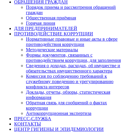
ОБРАЩЕНИЯ ГРАЖДАН
Порядок приема и рассмотрения обращений
граждан
Общественная приёмная
Горячая линия
ДЛЯ ПРЕДПРИНИМАТЕЛЕЙ
ПРОТИВОДЕЙСТВИЕ КОРРУПЦИИ
Нормативные правовые и иные акты в сфере
противодействия коррупции
Методические материалы
Формы документов, связанных с
противодействием коррупции, для заполнения
Сведения о доходах, расходах, об имуществе и
обязательствах имущественного характера
Комиссия по соблюдению требований к
служебному поведению и урегулированию
конфликта интересов
Доклады, отчеты, обзоры, статистическая
информация
Обратная связь для сообщений о фактах
коррупции
Антикоррупционная экспертиза
ПРЕСС-СЛУЖБА
КОНТАКТЫ
ЦЕНТР ГИГИЕНЫ И ЭПИДЕМИОЛОГИИ