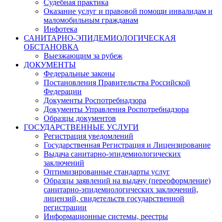
Судебная практика
Оказание услуг и правовой помощи инвалидам и
маломобильным гражданам
Инфотека
САНИТАРНО-ЭПИДЕМИОЛОГИЧЕСКАЯ
ОБСТАНОВКА
Выезжающим за рубеж
ДОКУМЕНТЫ
Федеральные законы
Постановления Правительства Российской
Федерации
Документы Роспотребнадзора
Документы Управления Роспотребнадзора
Образцы документов
ГОСУДАРСТВЕННЫЕ УСЛУГИ
Регистрация уведомлений
Государственная Регистрация и Лицензирование
Выдача санитарно-эпидемиологических
заключений
Оптимизированные стандарты услуг
Образцы заявлений на выдачу (переоформление)
санитарно-эпидемиологических заключений,
лицензий, свидетельств государственной
регистрации
Информационные системы, реестры