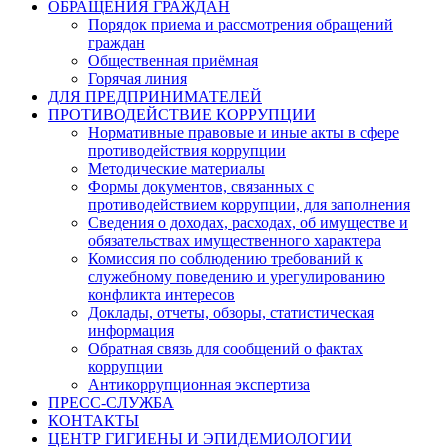
ОБРАЩЕНИЯ ГРАЖДАН
Порядок приема и рассмотрения обращений
граждан
Общественная приёмная
Горячая линия
ДЛЯ ПРЕДПРИНИМАТЕЛЕЙ
ПРОТИВОДЕЙСТВИЕ КОРРУПЦИИ
Нормативные правовые и иные акты в сфере
противодействия коррупции
Методические материалы
Формы документов, связанных с
противодействием коррупции, для заполнения
Сведения о доходах, расходах, об имуществе и
обязательствах имущественного характера
Комиссия по соблюдению требований к
служебному поведению и урегулированию
конфликта интересов
Доклады, отчеты, обзоры, статистическая
информация
Обратная связь для сообщений о фактах
коррупции
Антикоррупционная экспертиза
ПРЕСС-СЛУЖБА
КОНТАКТЫ
ЦЕНТР ГИГИЕНЫ И ЭПИДЕМИОЛОГИИ