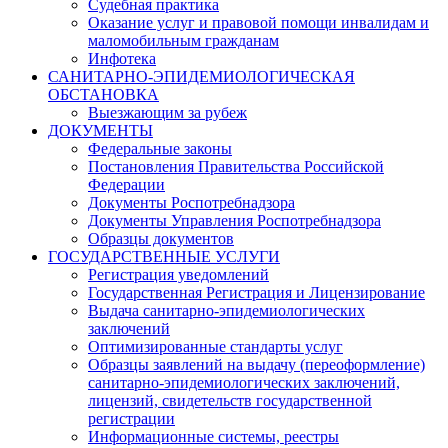
Судебная практика
Оказание услуг и правовой помощи инвалидам и
маломобильным гражданам
Инфотека
САНИТАРНО-ЭПИДЕМИОЛОГИЧЕСКАЯ
ОБСТАНОВКА
Выезжающим за рубеж
ДОКУМЕНТЫ
Федеральные законы
Постановления Правительства Российской
Федерации
Документы Роспотребнадзора
Документы Управления Роспотребнадзора
Образцы документов
ГОСУДАРСТВЕННЫЕ УСЛУГИ
Регистрация уведомлений
Государственная Регистрация и Лицензирование
Выдача санитарно-эпидемиологических
заключений
Оптимизированные стандарты услуг
Образцы заявлений на выдачу (переоформление)
санитарно-эпидемиологических заключений,
лицензий, свидетельств государственной
регистрации
Информационные системы, реестры