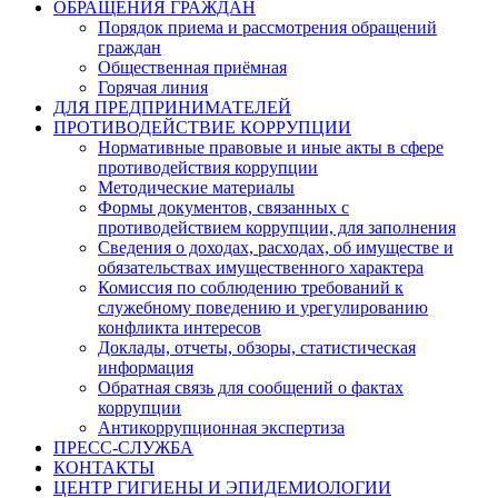
ОБРАЩЕНИЯ ГРАЖДАН
Порядок приема и рассмотрения обращений
граждан
Общественная приёмная
Горячая линия
ДЛЯ ПРЕДПРИНИМАТЕЛЕЙ
ПРОТИВОДЕЙСТВИЕ КОРРУПЦИИ
Нормативные правовые и иные акты в сфере
противодействия коррупции
Методические материалы
Формы документов, связанных с
противодействием коррупции, для заполнения
Сведения о доходах, расходах, об имуществе и
обязательствах имущественного характера
Комиссия по соблюдению требований к
служебному поведению и урегулированию
конфликта интересов
Доклады, отчеты, обзоры, статистическая
информация
Обратная связь для сообщений о фактах
коррупции
Антикоррупционная экспертиза
ПРЕСС-СЛУЖБА
КОНТАКТЫ
ЦЕНТР ГИГИЕНЫ И ЭПИДЕМИОЛОГИИ