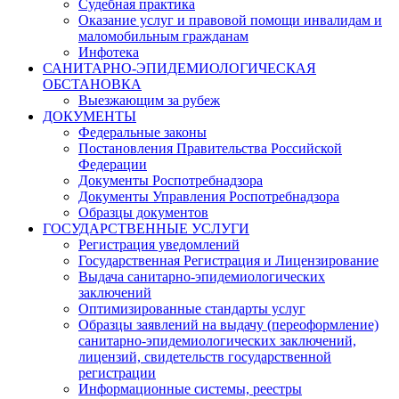
Судебная практика
Оказание услуг и правовой помощи инвалидам и
маломобильным гражданам
Инфотека
САНИТАРНО-ЭПИДЕМИОЛОГИЧЕСКАЯ
ОБСТАНОВКА
Выезжающим за рубеж
ДОКУМЕНТЫ
Федеральные законы
Постановления Правительства Российской
Федерации
Документы Роспотребнадзора
Документы Управления Роспотребнадзора
Образцы документов
ГОСУДАРСТВЕННЫЕ УСЛУГИ
Регистрация уведомлений
Государственная Регистрация и Лицензирование
Выдача санитарно-эпидемиологических
заключений
Оптимизированные стандарты услуг
Образцы заявлений на выдачу (переоформление)
санитарно-эпидемиологических заключений,
лицензий, свидетельств государственной
регистрации
Информационные системы, реестры